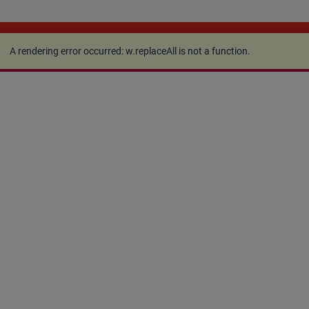
A rendering error occurred:
w.replaceAll is not a
function
.
A rendering error occurred:
w.replaceAll is not a function
.