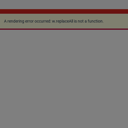
A rendering error occurred:
w.replaceAll is not a
function
.
A rendering error occurred:
w.replaceAll is not a function
.