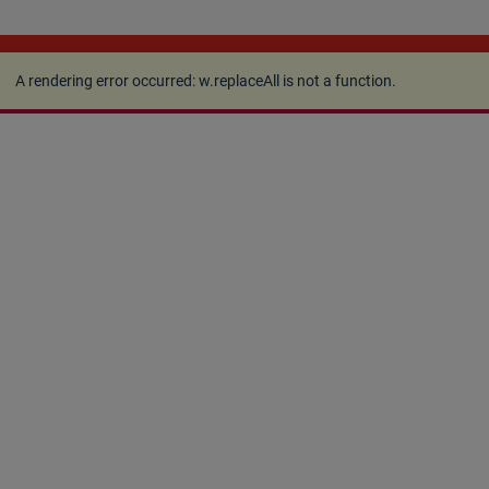
A rendering error occurred:
w.replaceAll is not a
function
.
A rendering error occurred:
w.replaceAll is not a function
.