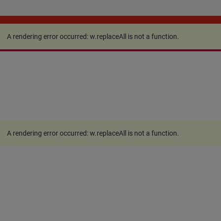
A rendering error occurred:
w.replaceAll is not a
function
.
A rendering error occurred:
w.replaceAll is not a function
.
A rendering error occurred:
w.replaceAll is not a function
.