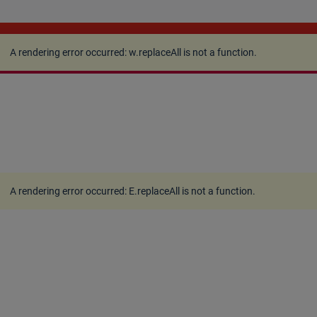
A rendering error occurred:
w.replaceAll is not a
function
.
A rendering error occurred:
w.replaceAll is not a function
.
A rendering error occurred:
E.replaceAll is not a function
.