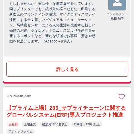
もしれませんが、実は様々な事業展開をしています。
同じプリンターでも、紙以外の様々なものに印刷する
新次元のプリンティング環境、マイクロディスプレイ
コンサルタント
島田 和子
技術による全く新しいビジュアルコミュニケーショ
ン、高精度センサーによる人の生活を改善する新しい
価値の創造、高度なメカトロニクスにより生産性を革
新するロボットなど、新たな領域でお客様に驚きや感
動をお届けします。（Adecco＋α求人）
詳しく見る
ジョブNo.860009
【プライム上場】285_サプライチェーンに関する
グローバルシステム(ERP)導入プロジェクト推進
正社員
上場企業
従業員1000名以上
年間休日120日以上
フレックスタイム