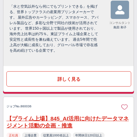
「水と空気以外なら何にでもプリントできる」を掲げ
る、世界トップクラスの産業用プリンタメーカーで
す。 屋外広告やカーラッピング、スマホケース、アパ
レル製品など、多彩な分野で同社の技術が活用されて
コンサルタント
島田 和子
います。 世界150ヶ国以上で製品が使用されており、
海外売上比率は約75％。東証プライム上場企業として
安定性と成長性を兼ね備えています。 過去5年間で売
上高が大幅に成長しており、グローバル市場で存在感
を高め続けている企業です。
詳しく見る
ジョブNo.860036
【プライム上場】845_AI活用に向けたデータマネ
ジメント活動の企画・推進
正社員
上場企業
従業員1000名以上
年間休日120日以上