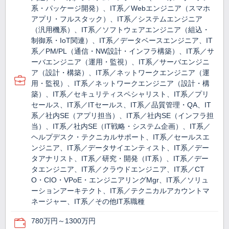
系・パッケージ開発）、IT系／Webエンジニア（スマホ
アプリ・フルスタック）、IT系／システムエンジニア
（汎用機系）、IT系／ソフトウェアエンジニア（組込・
制御系・IoT関連）、IT系／データベースエンジニア、IT
系／PM/PL（通信・NW設計・インフラ構築）、IT系／サ
ーバエンジニア（運用・監視）、IT系／サーバエンジニ
ア（設計・構築）、IT系／ネットワークエンジニア（運
用・監視）、IT系／ネットワークエンジニア（設計・構
築）、IT系／セキュリティスペシャリスト、IT系／プリ
セールス、IT系／ITセールス、IT系／品質管理・QA、IT
系／社内SE（アプリ担当）、IT系／社内SE（インフラ担
当）、IT系／社内SE（IT戦略・システム企画）、IT系／
ヘルプデスク・テクニカルサポート、IT系／セールスエ
ンジニア、IT系／データサイエンティスト、IT系／デー
タアナリスト、IT系／研究・開発（IT系）、IT系／デー
タエンジニア、IT系／クラウドエンジニア、IT系／CT
O・CIO・VPoE・エンジニアリングMgr、IT系／ソリュ
ーションアーキテクト、IT系／テクニカルアカウントマ
ネージャー、IT系／その他IT系職種
780万円～1300万円