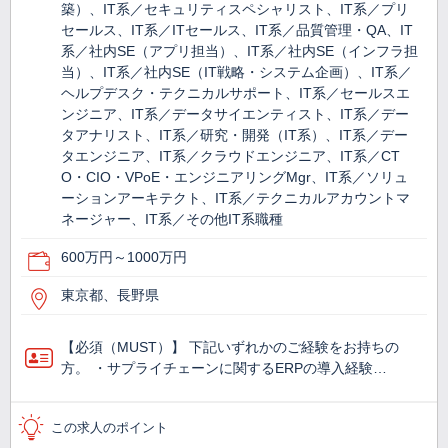
築）、IT系／セキュリティスペシャリスト、IT系／プリ
セールス、IT系／ITセールス、IT系／品質管理・QA、IT
系／社内SE（アプリ担当）、IT系／社内SE（インフラ担
当）、IT系／社内SE（IT戦略・システム企画）、IT系／
ヘルプデスク・テクニカルサポート、IT系／セールスエ
ンジニア、IT系／データサイエンティスト、IT系／デー
タアナリスト、IT系／研究・開発（IT系）、IT系／デー
タエンジニア、IT系／クラウドエンジニア、IT系／CT
O・CIO・VPoE・エンジニアリングMgr、IT系／ソリュ
ーションアーキテクト、IT系／テクニカルアカウントマ
ネージャー、IT系／その他IT系職種
600万円～1000万円
東京都、長野県
【必須（MUST）】 下記いずれかのご経験をお持ちの
方。 ・サプライチェーンに関するERPの導入経験…
この求人のポイント