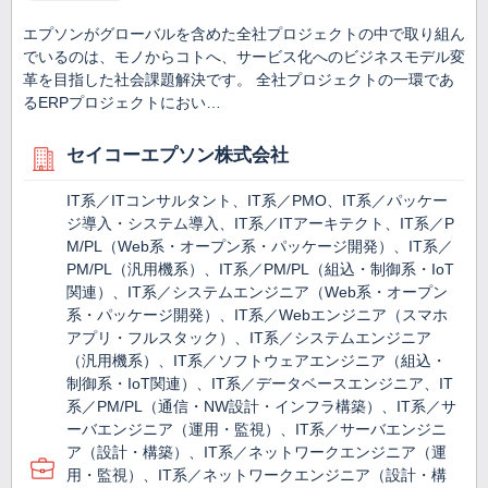
エプソンがグローバルを含めた全社プロジェクトの中で取り組ん
でいるのは、モノからコトへ、サービス化へのビジネスモデル変
革を目指した社会課題解決です。 全社プロジェクトの一環であ
るERPプロジェクトにおい…
セイコーエプソン株式会社
IT系／ITコンサルタント、IT系／PMO、IT系／パッケー
ジ導入・システム導入、IT系／ITアーキテクト、IT系／P
M/PL（Web系・オープン系・パッケージ開発）、IT系／
PM/PL（汎用機系）、IT系／PM/PL（組込・制御系・IoT
関連）、IT系／システムエンジニア（Web系・オープン
系・パッケージ開発）、IT系／Webエンジニア（スマホ
アプリ・フルスタック）、IT系／システムエンジニア
（汎用機系）、IT系／ソフトウェアエンジニア（組込・
制御系・IoT関連）、IT系／データベースエンジニア、IT
系／PM/PL（通信・NW設計・インフラ構築）、IT系／サ
ーバエンジニア（運用・監視）、IT系／サーバエンジニ
ア（設計・構築）、IT系／ネットワークエンジニア（運
用・監視）、IT系／ネットワークエンジニア（設計・構