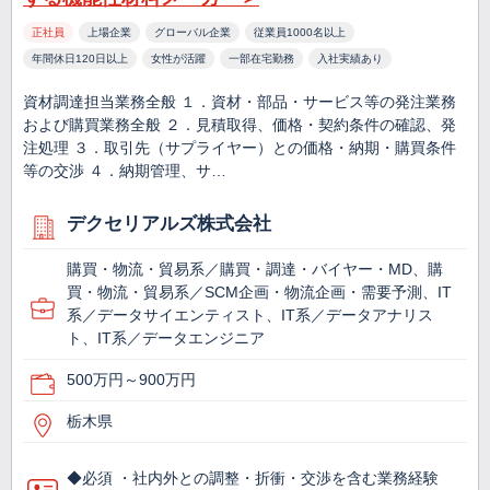
正社員
上場企業
グローバル企業
従業員1000名以上
年間休日120日以上
女性が活躍
一部在宅勤務
入社実績あり
資材調達担当業務全般 １．資材・部品・サービス等の発注業務
および購買業務全般 ２．見積取得、価格・契約条件の確認、発
注処理 ３．取引先（サプライヤー）との価格・納期・購買条件
等の交渉 ４．納期管理、サ…
デクセリアルズ株式会社
購買・物流・貿易系／購買・調達・バイヤー・MD、購
買・物流・貿易系／SCM企画・物流企画・需要予測、IT
系／データサイエンティスト、IT系／データアナリス
ト、IT系／データエンジニア
500万円～900万円
栃木県
◆必須 ・社内外との調整・折衝・交渉を含む業務経験