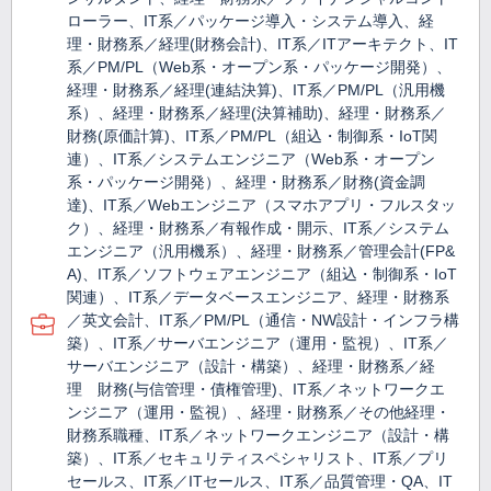
ローラー、IT系／パッケージ導入・システム導入、経
理・財務系／経理(財務会計)、IT系／ITアーキテクト、IT
系／PM/PL（Web系・オープン系・パッケージ開発）、
経理・財務系／経理(連結決算)、IT系／PM/PL（汎用機
系）、経理・財務系／経理(決算補助)、経理・財務系／
財務(原価計算)、IT系／PM/PL（組込・制御系・IoT関
連）、IT系／システムエンジニア（Web系・オープン
系・パッケージ開発）、経理・財務系／財務(資金調
達)、IT系／Webエンジニア（スマホアプリ・フルスタッ
ク）、経理・財務系／有報作成・開示、IT系／システム
エンジニア（汎用機系）、経理・財務系／管理会計(FP&
A)、IT系／ソフトウェアエンジニア（組込・制御系・IoT
関連）、IT系／データベースエンジニア、経理・財務系
／英文会計、IT系／PM/PL（通信・NW設計・インフラ構
築）、IT系／サーバエンジニア（運用・監視）、IT系／
サーバエンジニア（設計・構築）、経理・財務系／経
理 財務(与信管理・債権管理)、IT系／ネットワークエ
ンジニア（運用・監視）、経理・財務系／その他経理・
財務系職種、IT系／ネットワークエンジニア（設計・構
築）、IT系／セキュリティスペシャリスト、IT系／プリ
セールス、IT系／ITセールス、IT系／品質管理・QA、IT