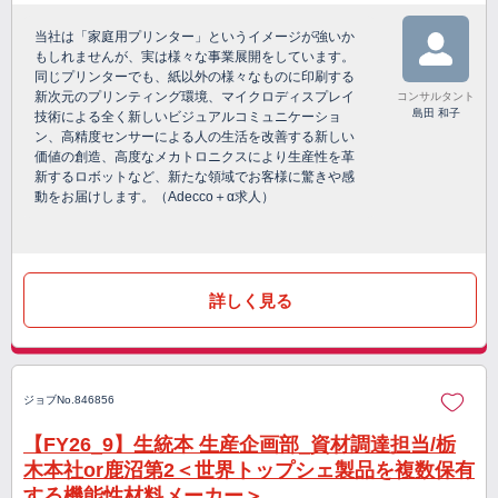
当社は「家庭用プリンター」というイメージが強いか
もしれませんが、実は様々な事業展開をしています。
同じプリンターでも、紙以外の様々なものに印刷する
新次元のプリンティング環境、マイクロディスプレイ
コンサルタント
島田 和子
技術による全く新しいビジュアルコミュニケーショ
ン、高精度センサーによる人の生活を改善する新しい
価値の創造、高度なメカトロニクスにより生産性を革
新するロボットなど、新たな領域でお客様に驚きや感
動をお届けします。（Adecco＋α求人）
詳しく見る
ジョブNo.846856
【FY26_9】生統本 生産企画部_資材調達担当/栃
木本社or鹿沼第2＜世界トップシェ製品を複数保有
する機能性材料メーカー＞