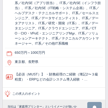
系／社内SE（アプリ担当）、IT系／社内SE（インフラ担
当）、IT系／社内SE（IT戦略・システム企画）、IT系／
ヘルプデスク・テクニカルサポート、IT系／セールスエ
ンジニア、IT系／データサイエンティスト、IT系／デー
タアナリスト、IT系／研究・開発（IT系）、IT系／デー
タエンジニア、IT系／クラウドエンジニア、IT系／CT
O・CIO・VPoE・エンジニアリングMgr、IT系／ソリュ
ーションアーキテクト、IT系／テクニカルアカウントマ
ネージャー、IT系／その他IT系職種
650万円～1000万円
東京都、長野県
【必須（MUST）】 ・財務経理のご経験（簿記2〜３級
程度） ・ERPなどの会計システム導入経験 ・…
この求人のポイント
当社は「家庭用プリンター」というイメージが強いか