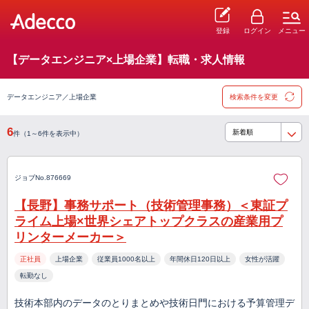
登録
ログイン
メニュー
【データエンジニア×上場企業】転職・求人情報
データエンジニア／上場企業
検索条件を変更
6
件（1～6件を表示中）
ジョブNo.876669
【長野】事務サポート（技術管理事務）＜東証プ
ライム上場×世界シェアトップクラスの産業用プ
リンターメーカー＞
正社員
上場企業
従業員1000名以上
年間休日120日以上
女性が活躍
転勤なし
技術本部内のデータのとりまとめや技術日門における予算管理デ