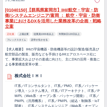
ジョブNo.832395
[01040150]【群馬県富岡市】IHI/航空・宇宙・防
衛/システムエンジニア/富岡 ： 航空・宇宙・防衛
事業におけるDXを活用した業務改革の企画・戦略
立案
正社員
上場企業
従業員1000名以上
年間休日120日以上
フレックスタイム
語学が生かせる
【求人概要】 IHIの宇宙機器・防衛機器等の設計/製造/販売及び
航空部品の製造、販売などを手掛けるIHIエアロスペース社に
て、事業拡大およびその達成に向けた、主にDXの活用・推進に
よる事業構造変革や業…
株式会社ＩＨＩ
IT系／ITコンサルタント、IT系／PMO、IT系／パッケー
ジ導入・システム導入、IT系／ITアーキテクト、IT系／P
M/PL（Web系・オープン系・パッケージ開発）、IT系／
PM/PL（汎用機系）、IT系／PM/PL（組込・制御系・IoT
関連）、IT系／システムエンジニア（Web系・オープン