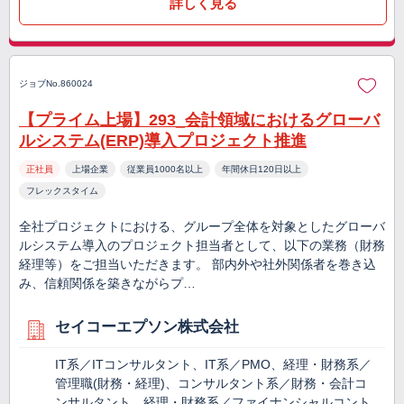
詳しく見る
ジョブNo.860024
【プライム上場】293_会計領域におけるグローバ
ルシステム(ERP)導入プロジェクト推進
正社員
上場企業
従業員1000名以上
年間休日120日以上
フレックスタイム
全社プロジェクトにおける、グループ全体を対象としたグローバ
ルシステム導入のプロジェクト担当者として、以下の業務（財務
経理等）をご担当いただきます。 部内外や社外関係者を巻き込
み、信頼関係を築きながらプ…
セイコーエプソン株式会社
IT系／ITコンサルタント、IT系／PMO、経理・財務系／
管理職(財務・経理)、コンサルタント系／財務・会計コ
ンサルタント、経理・財務系／ファイナンシャルコント