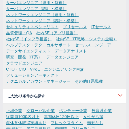
サーバエンジニア（運用・監視）
サーバエンジニア（設計・構築）
ネットワークエンジニア（運用・監視）
ネットワークエンジニア（設計・構築）
セキュリティスペシャリスト
プリセールス
ITセールス
品質管理・QA
社内SE（アプリ担当）
社内SE（インフラ担当）
社内SE（IT戦略・システム企画）
ヘルプデスク・テクニカルサポート
セールスエンジニア
データサイエンティスト
データアナリスト
研究・開発（IT系）
データエンジニア
クラウドエンジニア
CTO・CIO・VPoE・エンジニアリングMgr
ソリューションアーキテクト
テクニカルアカウントマネージャー
その他IT系職種
こだわり条件から探す
上場企業
グローバル企業
ベンチャー企業
外資系企業
従業員1000名以上
年間休日120日以上
女性が活躍
産休育休取得実績あり
フレックスタイム
転勤なし
未経験可
第二新卒歓迎
管理職
フリーランス