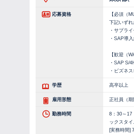
応募資格
【必須（M
下記いずれ
・サプライ
・SAP導入
【歓迎（W
・SAP S
・ビズネス
学歴
高卒以上
雇用形態
正社員（期
勤務時間
8：30～
ックスタイ
[実務時間] 