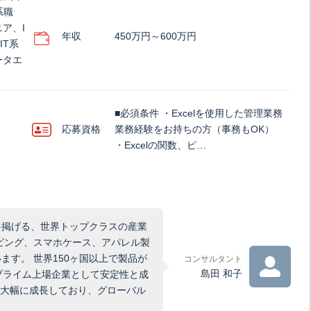
系職
ア、I
年収
450万円～600万円
IT系
ータエ
■必須条件 ・Excelを使用した管理業務
応募資格
業務経験をお持ちの方（事務もOK）
・Excelの関数、ピ…
を掲げる、世界トップクラスの産業
ピング、スマホケース、アパレル製
す。 世界150ヶ国以上で製品が
コンサルタント
島田 和子
プライム上場企業として安定性と成
が大幅に成長しており、グローバル