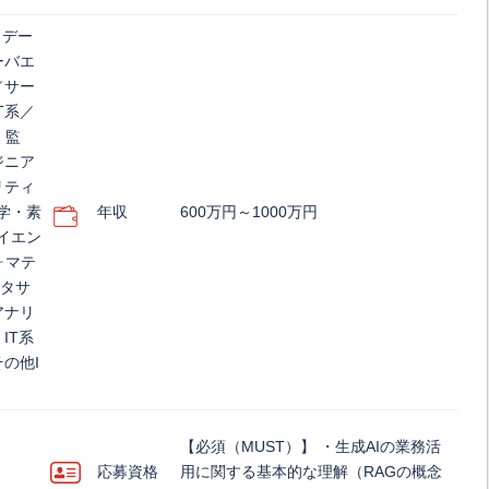
／デー
ーバエ
／サー
T系／
・監
ジニア
リティ
学・素
年収
600万円～1000万円
イエン
ォマテ
ータサ
アナリ
IT系
の他I
【必須（MUST）】 ・生成AIの業務活
応募資格
用に関する基本的な理解（RAGの概念