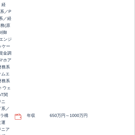
、経
T系／P
系／経
務(原
・制御
ムエンジ
ッケー
資金調
スマホア
財務系
テムエ
財務系
フトウェ
oT関
ジニ
T系／
フラ構
年収
650万円～1000万円
（運
ジニア