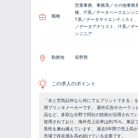
営業事務、事務系／その他事務
種、IT系／データベースエンジニ
職種
T系／データサイエンティスト、
／データアナリスト、IT系／デ
ンジニア
勤務地
長野県
この求人のポイント
「水と空気以外なら何にでもプリントできる」
用プリンタメーカーです。 屋外広告やカーラッ
品など、多彩な分野で同社の技術が活用されていま
使用されており、海外売上比率は約75％。東証
長性を兼ね備えています。 過去5年間で売上高
市場で存在感を高め続けている企業です。