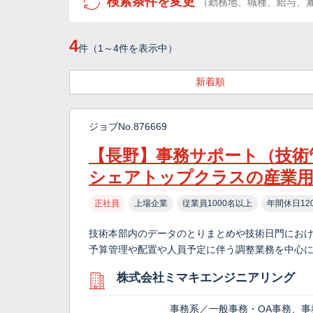
検索条件を変更
（勤務地、職種、給与、
4
件（1～4件を表示中）
新着順
ジョブNo.876669
【長野】事務サポート（技術
シェアトップクラスの産業
正社員
上場企業
従業員1000名以上
年間休日12
技術本部内のデータのとりまとめや技術日門にお
予算管理や配置や人員予定に伴う調整業務を中心に
株式会社ミマキエンジニアリング
事務系／一般事務・OA事務、事