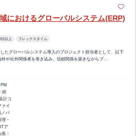
領域におけるグローバルシステム(ERP)
0日以上
フレックスタイム
としたグローバルシステム導入のプロジェクト担当者として、以下
内外や社外関係者を巻き込み、信頼関係を築きながらプ…
／PM
・経
会計コ
ファイ
系／パ
経理・
ITア
b系・