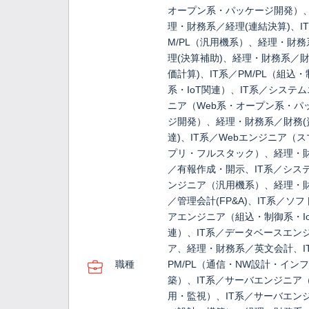
オープン系・パッケージ開発）
理・財務系／経理(連結決算)、I
M/PL（汎用機系）、経理・財務
理(決算補助)、経理・財務系／財
価計算)、IT系／PM/PL（組込
系・IoT関連）、IT系／システ
ニア（Web系・オープン系・パ
ジ開発）、経理・財務系／財務(
達)、IT系／Webエンジニア（
プリ・フルスタック）、経理・
／有報作成・開示、IT系／シス
ンジニア（汎用機系）、経理・
／管理会計(FP&A)、IT系／ソ
アエンジニア（組込・制御系・I
連）、IT系／データベースエン
ア、経理・財務系／英文会計、I
職種
PM/PL（通信・NW設計・イン
築）、IT系／サーバエンジニア
用・監視）、IT系／サーバエン