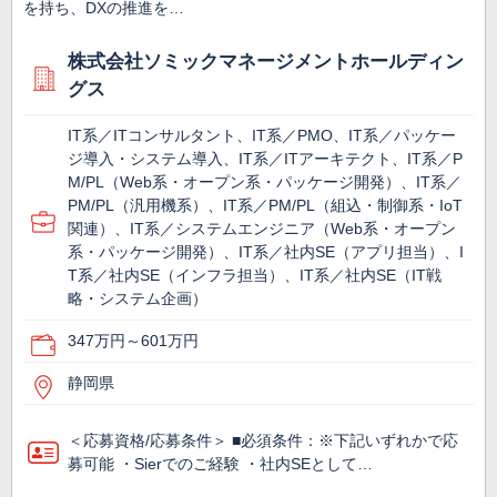
を持ち、DXの推進を…
株式会社ソミックマネージメントホールディン
グス
IT系／ITコンサルタント、IT系／PMO、IT系／パッケー
ジ導入・システム導入、IT系／ITアーキテクト、IT系／P
M/PL（Web系・オープン系・パッケージ開発）、IT系／
PM/PL（汎用機系）、IT系／PM/PL（組込・制御系・IoT
関連）、IT系／システムエンジニア（Web系・オープン
系・パッケージ開発）、IT系／社内SE（アプリ担当）、I
T系／社内SE（インフラ担当）、IT系／社内SE（IT戦
略・システム企画）
347万円～601万円
静岡県
＜応募資格/応募条件＞ ■必須条件：※下記いずれかで応
募可能 ・Sierでのご経験 ・社内SEとして…