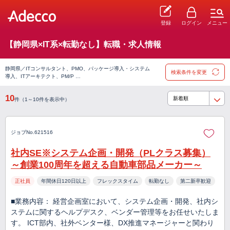
登録
ログイン
メニュー
【静岡県×IT系×転勤なし】転職・求人情報
静岡県／ITコンサルタント、PMO、パッケージ導入・システム
検索条件を変更
導入、ITアーキテクト、PM/P …
10
件（1～10件を表示中）
ジョブNo.621516
社内SE※システム企画・開発（PLクラス募集）
～創業100周年を超える自動車部品メーカー～
正社員
年間休日120日以上
フレックスタイム
転勤なし
第二新卒歓迎
■業務内容： 経営企画室において、システム企画・開発、社内シ
ステムに関するヘルプデスク、ベンダー管理等をお任せいたしま
す。 ICT部内、社外ベンター様、DX推進マネージャーと関わり