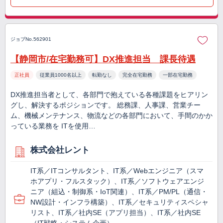
ジョブNo.562901
【静岡市/在宅勤務可】DX推進担当 課長待遇
正社員
従業員1000名以上
転勤なし
完全在宅勤務
一部在宅勤務
DX推進担当者として、各部門で抱えている各種課題をヒアリン
グし、解決するポジションです。 総務課、人事課、営業チー
ム、機械メンテナンス、物流などの各部門において、手間のかか
っている業務を ITを使用…
株式会社レント
IT系／ITコンサルタント、IT系／Webエンジニア（スマ
ホアプリ・フルスタック）、IT系／ソフトウェアエンジ
ニア（組込・制御系・IoT関連）、IT系／PM/PL（通信・
NW設計・インフラ構築）、IT系／セキュリティスペシャ
リスト、IT系／社内SE（アプリ担当）、IT系／社内SE