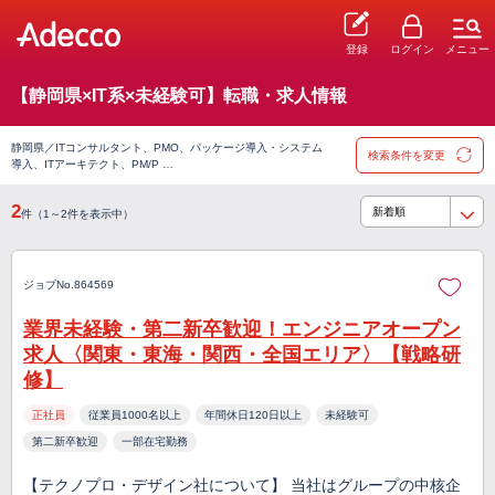
登録
ログイン
メニュー
【静岡県×IT系×未経験可】転職・求人情報
静岡県／ITコンサルタント、PMO、パッケージ導入・システム
検索条件を変更
導入、ITアーキテクト、PM/P …
2
件（1～2件を表示中）
ジョブNo.864569
業界未経験・第二新卒歓迎！エンジニアオープン
求人〈関東・東海・関西・全国エリア〉【戦略研
修】
正社員
従業員1000名以上
年間休日120日以上
未経験可
第二新卒歓迎
一部在宅勤務
【テクノプロ・デザイン社について】 当社はグループの中核企