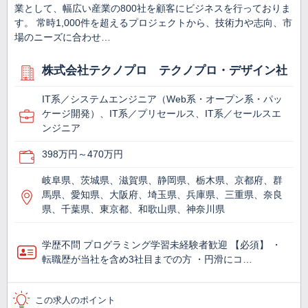
業として、幅広い産業の800社を顧客にビジネスを行っておりま
す。 常時1,000件を超えるプロジェクトから、技術力や志向、市
場のニーズに合わせ…
株式会社テクノプロ テクノプロ・デザイン社
IT系／システムエンジニア（Web系・オープン系・パッ
ケージ開発）、IT系／プリセールス、IT系／セールスエ
ンジニア
398万円～470万円
岐阜県、茨城県、滋賀県、静岡県、栃木県、京都府、群
馬県、愛知県、大阪府、埼玉県、兵庫県、三重県、奈良
県、千葉県、東京都、和歌山県、神奈川県
学歴不問 プログラミング学習未経験者歓迎 【必須】 ・
転職歴が当社を含め3社目までの方 ・円滑にコ…
この求人のポイント