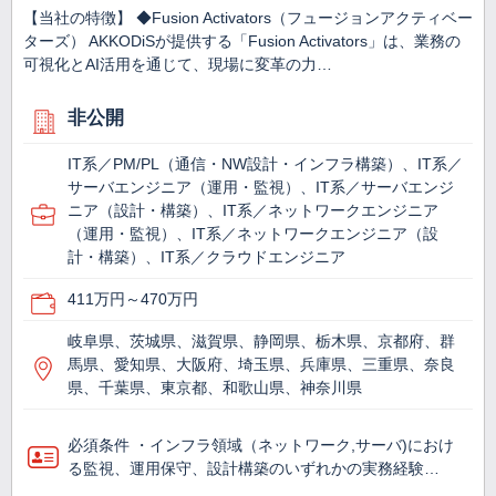
【当社の特徴】 ◆Fusion Activators（フュージョンアクティベー
ターズ） AKKODiSが提供する「Fusion Activators」は、業務の
可視化とAI活用を通じて、現場に変革の力…
非公開
IT系／PM/PL（通信・NW設計・インフラ構築）、IT系／
サーバエンジニア（運用・監視）、IT系／サーバエンジ
ニア（設計・構築）、IT系／ネットワークエンジニア
（運用・監視）、IT系／ネットワークエンジニア（設
計・構築）、IT系／クラウドエンジニア
411万円～470万円
岐阜県、茨城県、滋賀県、静岡県、栃木県、京都府、群
馬県、愛知県、大阪府、埼玉県、兵庫県、三重県、奈良
県、千葉県、東京都、和歌山県、神奈川県
必須条件 ・インフラ領域（ネットワーク,サーバ)におけ
る監視、運用保守、設計構築のいずれかの実務経験…