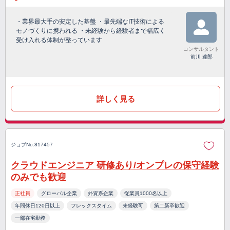
・業界最大手の安定した基盤 ・最先端なIT技術による
モノづくりに携われる ・未経験から経験者まで幅広く
受け入れる体制が整っています
コンサルタント
前川 達郎
詳しく見る
ジョブNo.817457
クラウドエンジニア 研修あり/オンプレの保守経験
のみでも歓迎
正社員
グローバル企業
外資系企業
従業員1000名以上
年間休日120日以上
フレックスタイム
未経験可
第二新卒歓迎
一部在宅勤務