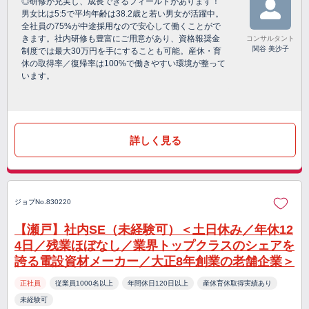
◎研修が充実し、成長できるフィールドがあります！
男女比は5:5で平均年齢は38.2歳と若い男女が活躍中。
全社員の75%が中途採用なので安心して働くことがで
きます。社内研修も豊富にご用意があり、資格報奨金
コンサルタント
関谷 美沙子
制度では最大30万円を手にすることも可能。産休・育
休の取得率／復帰率は100%で働きやすい環境が整って
います。
詳しく見る
ジョブNo.830220
【瀬戸】社内SE（未経験可）＜土日休み／年休12
4日／残業ほぼなし／業界トップクラスのシェアを
誇る電設資材メーカー／大正8年創業の老舗企業＞
正社員
従業員1000名以上
年間休日120日以上
産休育休取得実績あり
未経験可