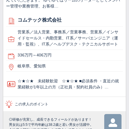
んでいただきます。 ゆくゆくはリームのリーダーとしてメンバ
ー管理や業務管理、お客様…
コムテック株式会社
営業系／法人営業、事務系／営業事務、営業系／インサ
イドセールス・内勤営業、IT系／サーバエンジニア（運
用・監視）、IT系／ヘルプデスク・テクニカルサポート
336万円～406万円
岐阜県、愛知県
☆★☆★ 未経験歓迎 ☆★☆★ ■必須条件 ・直近の就
業経験が1年以上の方（正社員・契約社員のみ）…
この求人のポイント
◎研修が充実し、成長できるフィールドがあります！
男女比は5:5で平均年齢は38.2歳と若い男女が活躍中。