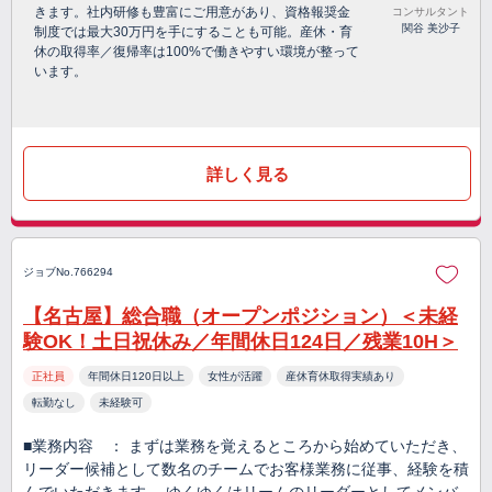
きます。社内研修も豊富にご用意があり、資格報奨金
コンサルタント
関谷 美沙子
制度では最大30万円を手にすることも可能。産休・育
休の取得率／復帰率は100%で働きやすい環境が整って
います。
詳しく見る
ジョブNo.766294
【名古屋】総合職（オープンポジション）＜未経
験OK！土日祝休み／年間休日124日／残業10H＞
正社員
年間休日120日以上
女性が活躍
産休育休取得実績あり
転勤なし
未経験可
■業務内容 ： まずは業務を覚えるところから始めていただき、
リーダー候補として数名のチームでお客様業務に従事、経験を積