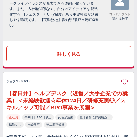
ークライフバランスが充実できる体制が整っていま
す。また、入社歴関係なく、自分のアイディアを製品
化する「iフェスタ」という制度があり中途社員が活躍
コンサルタント
関谷 美沙子
しやす環境です。 【実勤務地】愛知県/瀬戸市暁町/3番
86
詳しく見る
ジョブNo.766306
【春日井】ヘルプデスク（遅番／大手企業での就
業）＜未経験歓迎☆年休124日／研修充実◎／ス
キルアップ可能／BPO事業を展開＞
正社員
年間休日120日以上
女性が活躍
産休育休取得実績あり
転勤なし
未経験可
第二新卒歓迎
■業務内容 ： <問い合わせ対応メイン> 約10年以上に渡りお取