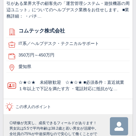
引がある業界大手の顧客先の「運営管理システム・遊技機器の周
辺ユニット」についてのヘルプデスク業務をお任せします。 ■業
務詳細： ・パチ…
コムテック株式会社
IT系／ヘルプデスク・テクニカルサポート
350万円～450万円
愛知県
☆★☆★ 未経験歓迎 ☆★☆★ ■必須条件：直近就業
１年以上で下記を満たす方 ・電話対応に抵抗がな…
この求人のポイント
◎研修が充実し、成長できるフィールドがあります！
男女比は5:5で平均年齢は38.2歳と若い男女が活躍中。
全社員の75%が中途採用なので安心して働くことがで