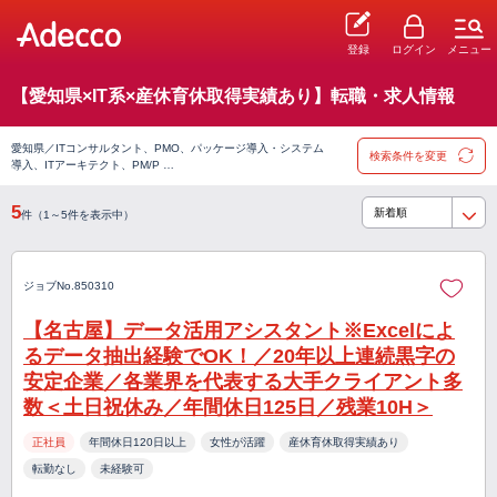
登録
ログイン
メニュー
【愛知県×IT系×産休育休取得実績あり】転職・求人情報
愛知県／ITコンサルタント、PMO、パッケージ導入・システム
検索条件を変更
導入、ITアーキテクト、PM/P …
5
件（1～5件を表示中）
ジョブNo.850310
【名古屋】データ活用アシスタント※Excelによ
るデータ抽出経験でOK！／20年以上連続黒字の
安定企業／各業界を代表する大手クライアント多
数＜土日祝休み／年間休日125日／残業10H＞
正社員
年間休日120日以上
女性が活躍
産休育休取得実績あり
転勤なし
未経験可