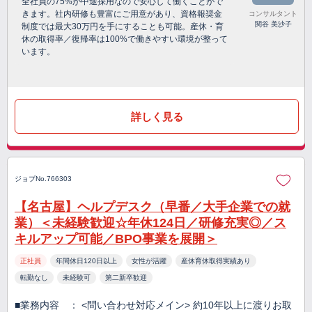
全社員の75%が中途採用なので安心して働くことがで
きます。社内研修も豊富にご用意があり、資格報奨金
コンサルタント
関谷 美沙子
制度では最大30万円を手にすることも可能。産休・育
休の取得率／復帰率は100%で働きやすい環境が整って
います。
詳しく見る
ジョブNo.766303
【名古屋】ヘルプデスク（早番／大手企業での就
業）＜未経験歓迎☆年休124日／研修充実◎／ス
キルアップ可能／BPO事業を展開＞
正社員
年間休日120日以上
女性が活躍
産休育休取得実績あり
転勤なし
未経験可
第二新卒歓迎
■業務内容 ： <問い合わせ対応メイン> 約10年以上に渡りお取