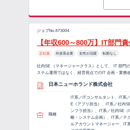
ジョブNo.873004
【年収600～800万】IT部
正社員
外資系企業
女性が活躍
転勤なし
社内SE （マネージャークラス）として、 IT 部門
ステム運用ではなく、経営視点でのIT 企画・業務改
日本ニューホランド株式会社
IT系／ITコンサルタント、IT系
E（アプリ担当）、IT系／社内S
ンフラ担当）、IT系／社内SE（I
職種
略・システム企画）、IT系／テ
ルアカウントマネージャー、IT