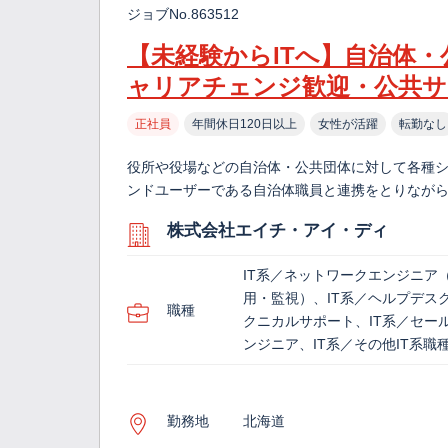
ジョブNo.863512
【未経験からITへ】自治体
ャリアチェンジ歓迎・公共サ
正社員
年間休日120日以上
女性が活躍
転勤なし
役所や役場などの自治体・公共団体に対して各種
ンドユーザーである自治体職員と連携をとりながら
株式会社エイチ・アイ・ディ
IT系／ネットワークエンジニア
用・監視）、IT系／ヘルプデス
職種
クニカルサポート、IT系／セー
ンジニア、IT系／その他IT系職
勤務地
北海道