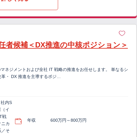
門責任者候補＜DX推進の中核ポジション＞
のマネジメントおよび全社 IT 戦略の推進をお任せします。 単なるシ
革・ DX 推進を主導するポジ…
／社内S
E（イ
T戦
年収
600万円～800万円
クニカ
系／そ