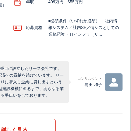
年収
409万円～655万円
画）
■必須条件（いずれか必須） ・社内情
応募資格
報システム／社内SE／情シスとしての
業務経験 ・ITインフラ（サ…
3番目に設立したリース会社です。
経済への貢献を続けています。 リー
コンサルタント
わりに購入し企業に貸し出すという
島田 和子
型建設機械に至るまで、あらゆる業
する手伝いをしております。
詳しく見る