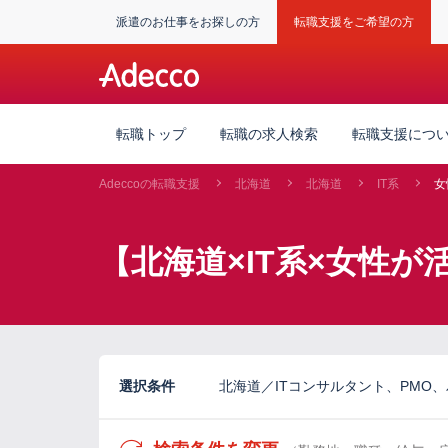
派遣のお仕事をお探しの方
転職支援をご希望の方
転職トップ
転職の求人検索
転職支援につ
Adeccoの転職支援
北海道
北海道
IT系
女
【北海道×IT系×女性
選択条件
北海道／ITコンサルタント、PMO、