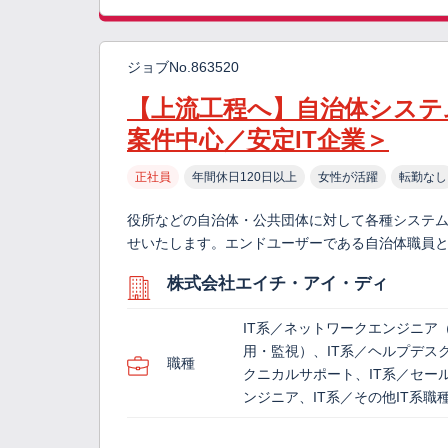
ジョブNo.863520
【上流工程へ】自治体システ
案件中心／安定IT企業＞
正社員
年間休日120日以上
女性が活躍
転勤なし
役所などの自治体・公共団体に対して各種システ
せいたします。エンドユーザーである自治体職員と
株式会社エイチ・アイ・ディ
IT系／ネットワークエンジニア
用・監視）、IT系／ヘルプデス
職種
クニカルサポート、IT系／セー
ンジニア、IT系／その他IT系職