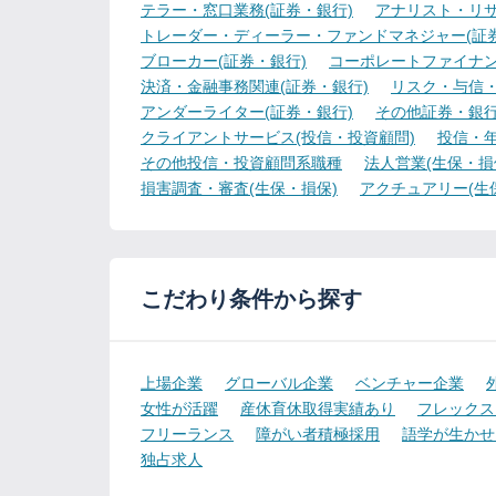
テラー・窓口業務(証券・銀行)
アナリスト・リサ
トレーダー・ディーラー・ファンドマネジャー(証券
ブローカー(証券・銀行)
コーポレートファイナン
決済・金融事務関連(証券・銀行)
リスク・与信・
アンダーライター(証券・銀行)
その他証券・銀
クライアントサービス(投信・投資顧問)
投信・年
その他投信・投資顧問系職種
法人営業(生保・損
損害調査・審査(生保・損保)
アクチュアリー(生
こだわり条件から探す
上場企業
グローバル企業
ベンチャー企業
女性が活躍
産休育休取得実績あり
フレックス
フリーランス
障がい者積極採用
語学が生かせ
独占求人