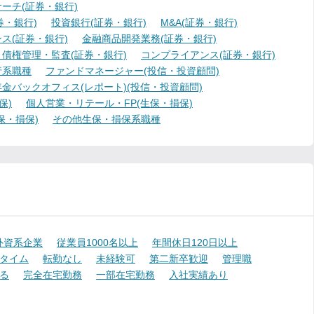
ーチ(証券・銀行)
・銀行)
投資銀行(証券・銀行)
M&A(証券・銀行)
ス(証券・銀行)
金融商品開発業務(証券・銀行)
債権管理・監査(証券・銀行)
コンプライアンス(証券・銀行)
行系職種
ファンドマネージャー(投信・投資顧問)
金バックオフィス(レポート)(投信・投資顧問)
保)
個人営業・リテール・FP(生保・損保)
保・損保)
その他生保・損保系職種
外資系企業
従業員1000名以上
年間休日120日以上
タイム
転勤なし
未経験可
第二新卒歓迎
管理職
る
完全在宅勤務
一部在宅勤務
入社実績あり