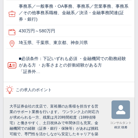
事務系／一般事務・OA事務、事務系／営業事務、事務系
／その他事務系職種、金融系／決済・金融事務関連(証
券・銀行)
430万円～580万円
埼玉県、千葉県、東京都、神奈川県
■必須条件：下記いずれも必須 ・金融機関での勤務経験
がある方 ・お客さまとの折衝経験がある方
「証券外…
この求人のポイント
大手証券会社の支店で、富裕層のお客様を担当する営
業のサポート業務を行います。 ワンランク上の対応力
が求められる一方、残業は月20時間程度（18時頃帰
宅）と働きやすく、土日祝休みで年間休日も充実。金
コンサルタント
梓沢 咲希
融機関での経験（証券・銀行・保険等）があれば挑戦
可能で、専門性を活かしながら安定したキャリアを築