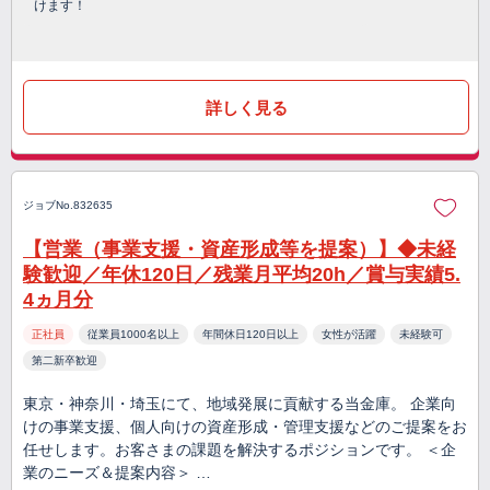
けます！
詳しく見る
ジョブNo.832635
【営業（事業支援・資産形成等を提案）】◆未経
験歓迎／年休120日／残業月平均20h／賞与実績5.
4ヵ月分
正社員
従業員1000名以上
年間休日120日以上
女性が活躍
未経験可
第二新卒歓迎
東京・神奈川・埼玉にて、地域発展に貢献する当金庫。 企業向
けの事業支援、個人向けの資産形成・管理支援などのご提案をお
任せします。お客さまの課題を解決するポジションです。 ＜企
業のニーズ＆提案内容＞ …