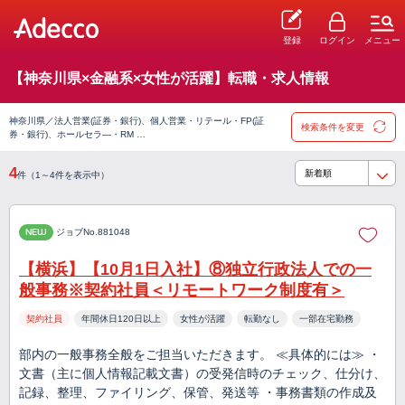
登録
ログイン
メニュー
【神奈川県×金融系×女性が活躍】転職・求人情報
神奈川県／法人営業(証券・銀行)、個人営業・リテール・FP(証
検索条件を変更
券・銀行)、ホールセラ―・RM …
4
件（1～4件を表示中）
NEW
ジョブNo.881048
【横浜】【10月1日入社】⑧独立行政法人での一
般事務※契約社員＜リモートワーク制度有＞
契約社員
年間休日120日以上
女性が活躍
転勤なし
一部在宅勤務
部内の一般事務全般をご担当いただきます。 ≪具体的には≫ ・
文書（主に個人情報記載文書）の受発信時のチェック、仕分け、
記録、整理、ファイリング、保管、発送等 ・事務書類の作成及