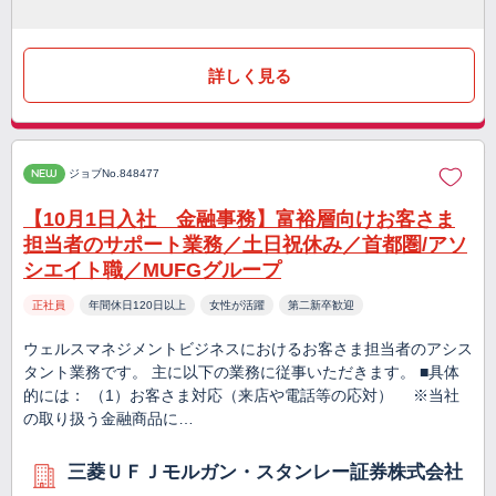
詳しく見る
NEW
ジョブNo.848477
【10月1日入社 金融事務】富裕層向けお客さま
担当者のサポート業務／土日祝休み／首都圏/アソ
シエイト職／MUFGグループ
正社員
年間休日120日以上
女性が活躍
第二新卒歓迎
ウェルスマネジメントビジネスにおけるお客さま担当者のアシス
タント業務です。 主に以下の業務に従事いただきます。 ■具体
的には： （1）お客さま対応（来店や電話等の応対） ※当社
の取り扱う金融商品に…
三菱ＵＦＪモルガン・スタンレー証券株式会社