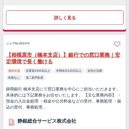
詳しく見る
ジョブNo.862476
【相模原市（橋本支店）】銀行での窓口業務｜安
定環境で長く働ける
契約社員
従業員1000名以上
年間休日120日以上
女性が活躍
転勤なし
第二新卒歓迎
静岡銀行 橋本支店にて窓口業務を中心にご担当いただきます。
具体的には下記業務をお任せいたします。 【主な業務内容】 ・
預金の入出金処理 ・税金や公共料金などの受付、事務処理 ・振
込の受付、事務処理…
静銀総合サービス株式会社