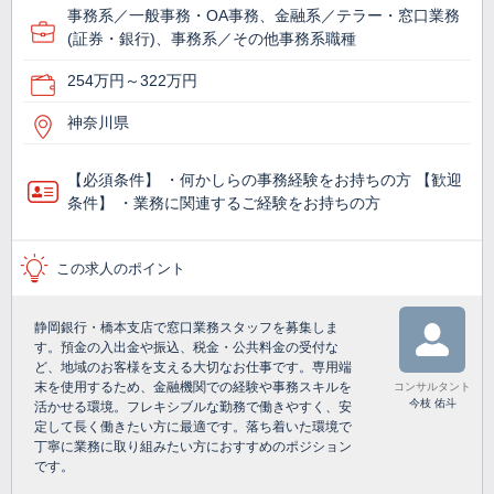
事務系／一般事務・OA事務、金融系／テラー・窓口業務
(証券・銀行)、事務系／その他事務系職種
254万円～322万円
神奈川県
【必須条件】 ・何かしらの事務経験をお持ちの方 【歓迎
条件】 ・業務に関連するご経験をお持ちの方
この求人のポイント
静岡銀行・橋本支店で窓口業務スタッフを募集しま
す。預金の入出金や振込、税金・公共料金の受付な
ど、地域のお客様を支える大切なお仕事です。専用端
末を使用するため、金融機関での経験や事務スキルを
コンサルタント
今枝 佑斗
活かせる環境。フレキシブルな勤務で働きやすく、安
定して長く働きたい方に最適です。落ち着いた環境で
丁寧に業務に取り組みたい方におすすめのポジション
です。