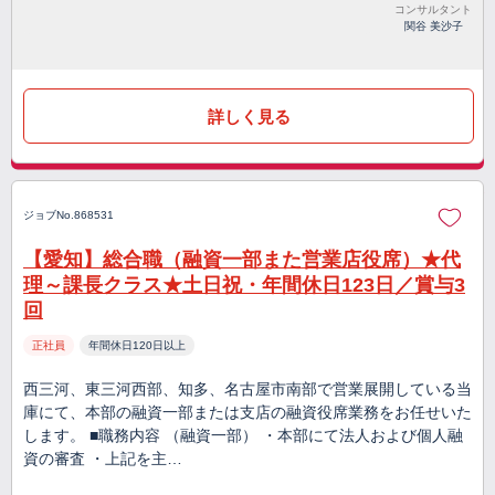
コンサルタント
関谷 美沙子
詳しく見る
ジョブNo.868531
【愛知】総合職（融資一部また営業店役席）★代
理～課長クラス★土日祝・年間休日123日／賞与3
回
正社員
年間休日120日以上
西三河、東三河西部、知多、名古屋市南部で営業展開している当
庫にて、本部の融資一部または支店の融資役席業務をお任せいた
します。 ■職務内容 （融資一部） ・本部にて法人および個人融
資の審査 ・上記を主…