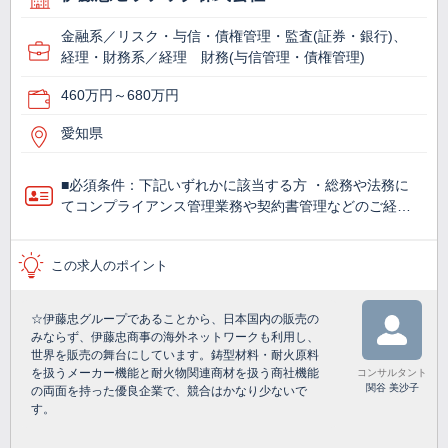
金融系／リスク・与信・債権管理・監査(証券・銀行)、
経理・財務系／経理 財務(与信管理・債権管理)
460万円～680万円
愛知県
■必須条件：下記いずれかに該当する方 ・総務や法務に
てコンプライアンス管理業務や契約書管理などのご経…
この求人のポイント
☆伊藤忠グループであることから、日本国内の販売の
みならず、伊藤忠商事の海外ネットワークも利用し、
世界を販売の舞台にしています。鋳型材料・耐火原料
を扱うメーカー機能と耐火物関連商材を扱う商社機能
コンサルタント
関谷 美沙子
の両面を持った優良企業で、競合はかなり少ないで
す。