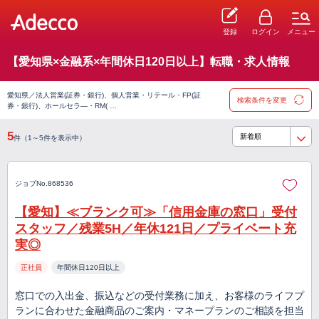
登録
ログイン
メニュー
【愛知県×金融系×年間休日120日以上】転職・求人情報
愛知県／法人営業(証券・銀行)、個人営業・リテール・FP(証
検索条件を変更
券・銀行)、ホールセラ―・RM( …
5
件（1～5件を表示中）
ジョブNo.868536
【愛知】≪ブランク可≫「信用金庫の窓口」受付
スタッフ／残業5H／年休121日／プライベート充
実◎
正社員
年間休日120日以上
窓口での入出金、振込などの受付業務に加え、お客様のライフプ
ランに合わせた金融商品のご案内・マネープランのご相談を担当