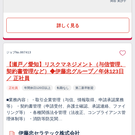
関谷 美沙子
詳しく見る
ジョブNo.867413
【瀬戸／愛知】リスクマネジメント（与信管理、
契約書管理など）◆伊藤忠グループ／年休123日
／ 正社員
正社員
年間休日120日以上
転勤なし
第二新卒歓迎
■業務内容： ・取引企業管理（与信、情報取得、申請承認業務
等） ・契約書管理（申請受付、弁護士確認、承認連絡、ファイ
リング等） ・各種関係法令管理（法改正、コンプライアンス管
理体制等） ・消防等防災関…
伊藤忠セラテック株式会社