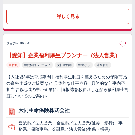
詳しく見る
ジョブNo.860541
【愛知】企業福利厚生プランナー（法人営業）
正社員
年間休日120日以上
女性が活躍
転勤なし
未経験可
【入社後3年は育成期間】福利厚生制度を整えるための保険商品
の資料作成やご提案など 具体的な仕事内容 ○具体的な仕事内容
担当する地域の中小企業に、情報誌をお届けしながら福利厚生制
度についてのご案内を…
大同生命保険株式会社
営業系／法人営業、金融系／法人営業(証券・銀行)、事
務系／保険事務、金融系／法人営業(生保・損保)