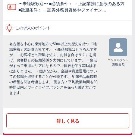
〜未経験歓迎〜 ■必須条件： ・上記業務に意欲のある方
■歓迎条件： ・証券外務員資格やファイナン…
この求人のポイント
名古屋を中心に東海地方で50年以上の歴史を持つ「地
域密着」の証券会社です。 ・商品知識はもちろんです
が、「お客様との距離は短く、お付き合は長く」を掲
げ、お客様との信頼関係を大切にしています。 ・拠点
コンサルタント
西畑 良晃
がすべて東海エリアになるので、転居を伴う異動はほ
ぼありません。 ・働きながら、金融や資産運用につい
ての知識を習得することが可能です。 配属先は面接時
の希望を聞き考慮します。 働き方：平均残業時間も20
時間以内とワークライフバランスを保った働き方がで
きます。
詳しく見る