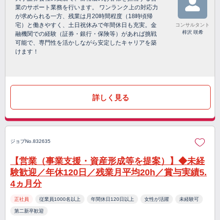
業のサポート業務を行います。 ワンランク上の対応力
が求められる一方、残業は月20時間程度（18時頃帰
宅）と働きやすく、土日祝休みで年間休日も充実。金
コンサルタント
梓沢 咲希
融機関での経験（証券・銀行・保険等）があれば挑戦
可能で、専門性を活かしながら安定したキャリアを築
けます！
詳しく見る
ジョブNo.832635
【営業（事業支援・資産形成等を提案）】◆未経
験歓迎／年休120日／残業月平均20h／賞与実績5.
4ヵ月分
正社員
従業員1000名以上
年間休日120日以上
女性が活躍
未経験可
第二新卒歓迎