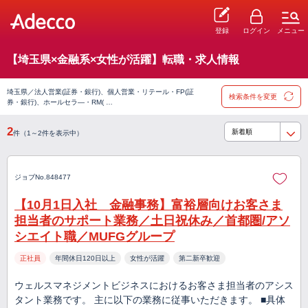
登録
ログイン
メニュー
【埼玉県×金融系×女性が活躍】転職・求人情報
埼玉県／法人営業(証券・銀行)、個人営業・リテール・FP(証
検索条件を変更
券・銀行)、ホールセラ―・RM( …
2
件（1～2件を表示中）
ジョブNo.848477
【10月1日入社 金融事務】富裕層向けお客さま
担当者のサポート業務／土日祝休み／首都圏/アソ
シエイト職／MUFGグループ
正社員
年間休日120日以上
女性が活躍
第二新卒歓迎
ウェルスマネジメントビジネスにおけるお客さま担当者のアシス
タント業務です。 主に以下の業務に従事いただきます。 ■具体