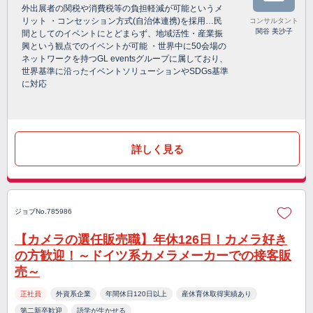
外出展者の関税や消費税等の負担軽減が可能というメ
リット ・コンセッション方式(自治体連携)を採用…民
コンサルタント
関谷 美沙子
間としてのイベントにとどまらず、地域活性・産業振
興という観点でのイベントが可能 ・世界中に50会場の
ネットワークを持つGL eventsグループに属しており、
世界基準に沿ったイベントソリューションやSDGs基準
に対応
詳しく見る
ジョブNo.785986
【カメラの選任販売職】年休126日！カメラ好き
の方歓迎！～ドイツ系カメラメーカーでの接客販
売～
正社員
外資系企業
年間休日120日以上
産休育休取得実績あり
第二新卒歓迎
語学が生かせる