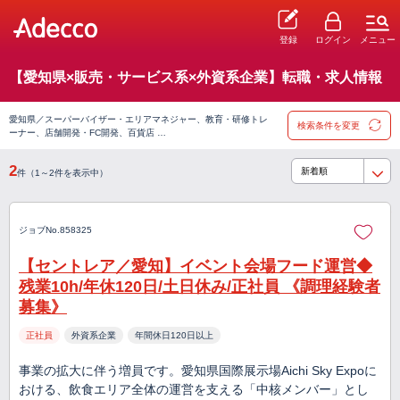
登録
ログイン
メニュー
【愛知県×販売・サービス系×外資系企業】転職・求人情報
愛知県／スーパーバイザー・エリアマネジャー、教育・研修トレ
検索条件を変更
ーナー、店舗開発・FC開発、百貨店 …
2
件（1～2件を表示中）
ジョブNo.858325
【セントレア／愛知】イベント会場フード運営◆
残業10h/年休120日/土日休み/正社員 《調理経験者
募集》
正社員
外資系企業
年間休日120日以上
事業の拡大に伴う増員です。愛知県国際展示場Aichi Sky Expoに
おける、飲食エリア全体の運営を支える「中核メンバー」とし