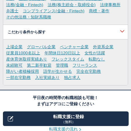
法務(金融・Fintech)
法務(株主総会・取締役会)
法律事務所
弁護士
コンプライアンス(金融・Fintech)
商標・著作
その他法務・知財系職種
こだわり条件から探す
上場企業
グローバル企業
ベンチャー企業
外資系企業
従業員1000名以上
年間休日120日以上
女性が活躍
産休育休取得実績あり
フレックスタイム
転勤なし
未経験可
第二新卒歓迎
管理職
フリーランス
障がい者積極採用
語学が生かせる
完全在宅勤務
一部在宅勤務
入社実績あり
独占求人
平日夜の時間帯の転職相談も可能！
まずはアデコにご登録ください
転職支援に登録
（無料）
転職支援の流れ