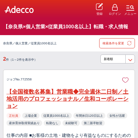
登録
ログイン
メニュー
【奈良県×個人営業×従業員1000名以上】転職・求人情報
奈良県／個人営業／従業員1000名以上
検索条件を変更
2
件（1～2件を表示中）
ジョブNo.772558
【全国複数名募集】営業職◆完全週休二日制／土
地活用のプロフェッショナル／生和コーポレーシ
ョン
正社員
上場企業
従業員1000名以上
年間休日120日以上
女性が活躍
産休育休取得実績あり
転勤なし
未経験可
第二新卒歓迎
仕事の内容 ■お客様の土地・建物をより有益なものにするための