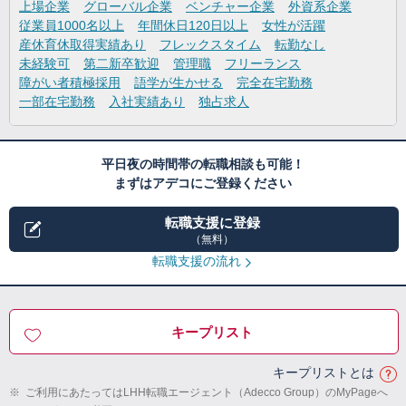
上場企業
グローバル企業
ベンチャー企業
外資系企業
従業員1000名以上
年間休日120日以上
女性が活躍
産休育休取得実績あり
フレックスタイム
転勤なし
未経験可
第二新卒歓迎
管理職
フリーランス
障がい者積極採用
語学が生かせる
完全在宅勤務
一部在宅勤務
入社実績あり
独占求人
平日夜の時間帯の転職相談も可能！
まずはアデコにご登録ください
転職支援に登録
（無料）
転職支援の流れ
キープリスト
キープリストとは
※
ご利用にあたってはLHH転職エージェント（Adecco Group）のMyPageへ