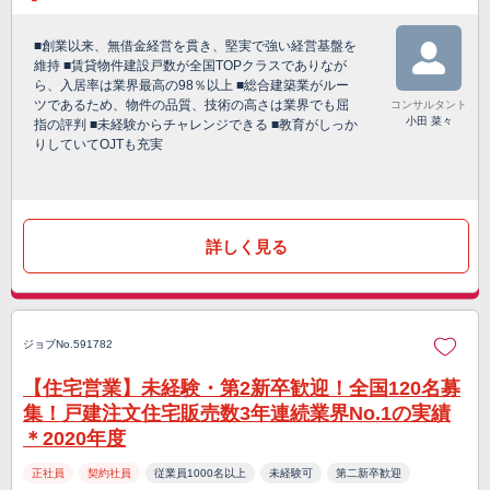
■創業以来、無借金経営を貫き、堅実で強い経営基盤を
維持 ■賃貸物件建設戸数が全国TOPクラスでありなが
ら、入居率は業界最高の98％以上 ■総合建築業がルー
ツであるため、物件の品質、技術の高さは業界でも屈
コンサルタント
小田 菜々
指の評判 ■未経験からチャレンジできる ■教育がしっか
りしていてOJTも充実
詳しく見る
ジョブNo.591782
【住宅営業】未経験・第2新卒歓迎！全国120名募
集！戸建注文住宅販売数3年連続業界No.1の実績
＊2020年度
正社員
契約社員
従業員1000名以上
未経験可
第二新卒歓迎