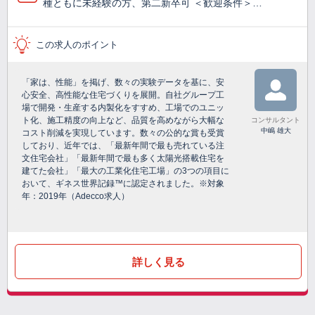
種ともに未経験の方、第二新卒可 ＜歓迎条件＞…
この求人のポイント
「家は、性能」を掲げ、数々の実験データを基に、安
心安全、高性能な住宅づくりを展開。自社グループ工
場で開発・生産する内製化をすすめ、工場でのユニッ
ト化、施工精度の向上など、品質を高めながら大幅な
コンサルタント
中嶋 雄大
コスト削減を実現しています。数々の公的な賞も受賞
しており、近年では、「最新年間で最も売れている注
文住宅会社」「最新年間で最も多く太陽光搭載住宅を
建てた会社」「最大の工業化住宅工場」の3つの項目に
おいて、ギネス世界記録™に認定されました。※対象
年：2019年（Adecco求人）
詳しく見る