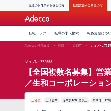
派遣のお仕事をお探しの方
転職支援をご希望の方
転職トップ
転職の求人検索
転職支援につ
Adeccoの転職支援
関西
京都府
ジョブNo.7725
ジョブNo.772558
【全国複数名募集】営
／生和コーポレーショ
正社員
上場企業
従業員1000名以上
年間休日120