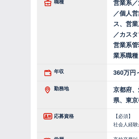
職種
営業系／
／個人営
ス、営業
／カスタ
営業系管
業系職種
年収
360万円
勤務地
京都府、
県、東京
応募資格
【必須】
社会人経験