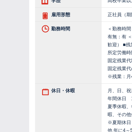
学歴
高校卒業以
雇用形態
正社員（期
勤務時間
＜勤務時間＞
有無：有 
歓迎） ■
所定労働時間
固定残業代
固定残業代の
※残業：月
休日・休暇
月、日、祝
年間休日 1
夏季休暇、
暇、その他
※夏期休日
他 年に4