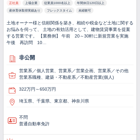
正社員
上場企業
従業員1000名以上
年間休日120日以上
産休育休取得実績あり
フレックスタイム
未経験可
土地オーナー様と信頼関係を築き、相続や税金など土地に関する
お悩みを伺って、 土地の有効活用として、建物賃貸事業を提案
する営業です。 【業務例】 午前 20～30軒に新規営業を実施
午後 再訪問 10…
非公開
営業系／個人営業、営業系／営業企画、営業系／その他
営業系職種、建築・不動産系／不動産営業(個人)
322万円～650万円
埼玉県、千葉県、東京都、神奈川県
不問
普通自動車免許