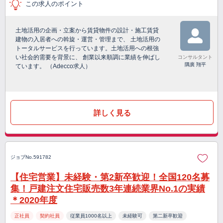
この求人のポイント
土地活用の企画・立案から賃貸物件の設計・施工賃貸
建物の入居者への斡旋・運営・管理まで、 土地活用の
トータルサービスを行っています。土地活用への根強
い社会的需要を背景に、 創業以来順調に業績を伸ばし
コンサルタント
隅廣 翔平
ています。 （Adecco求人）
詳しく見る
ジョブNo.591782
【住宅営業】未経験・第2新卒歓迎！全国120名募
集！戸建注文住宅販売数3年連続業界No.1の実績
＊2020年度
正社員
契約社員
従業員1000名以上
未経験可
第二新卒歓迎