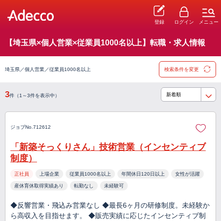
登録
ログイン
メニュー
【埼玉県×個人営業×従業員1000名以上】転職・求人情報
埼玉県／個人営業／従業員1000名以上
検索条件を変更
3
件（1～3件を表示中）
ジョブNo.712612
「新築そっくりさん」技術営業（インセンティブ
制度）
正社員
上場企業
従業員1000名以上
年間休日120日以上
女性が活躍
産休育休取得実績あり
転勤なし
未経験可
◆反響営業・飛込み営業なし ◆最長6ヶ月の研修制度。未経験か
ら高収入を目指せます。 ◆販売実績に応じたインセンティブ制