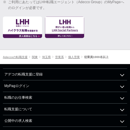
※
ご利用にあたってはLHH転職エージェント（Adecco Group）のMyPageへ
のログインが必要です。
Adeccoの転職支援
関東
埼玉県
営業系
個人営業
従業員1000名以上
アデコの転職支援に登録
MyPagログイン
転職のお仕事検索
転職支援について
公開中の求人検索