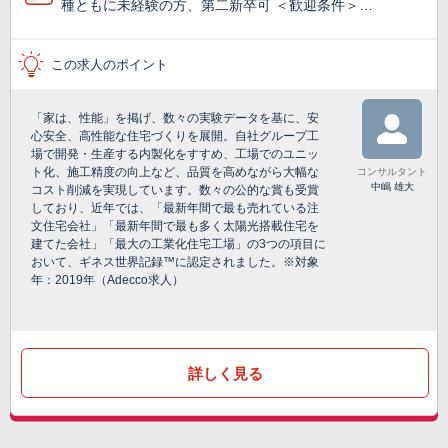
種ともに未経験の方、第二新卒可 ＜歓迎条件＞…
この求人のポイント
「家は、性能」を掲げ、数々の実験データを基に、安
心安全、高性能な住宅づくりを展開。自社グループ工
場で開発・生産する内製化をすすめ、工場でのユニッ
ト化、施工精度の向上など、品質を高めながら大幅な
コンサルタント
中嶋 雄大
コスト削減を実現しています。数々の公的な賞も受賞
しており、近年では、「最新年間で最も売れている注
文住宅会社」「最新年間で最も多く太陽光搭載住宅を
建てた会社」「最大の工業化住宅工場」の3つの項目に
おいて、ギネス世界記録™に認定されました。※対象
年：2019年（Adecco求人）
詳しく見る