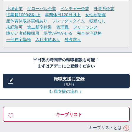
上場企業
グローバル企業
ベンチャー企業
外資系企業
従業員1000名以上
年間休日120日以上
女性が活躍
産休育休取得実績あり
フレックスタイム
転勤なし
未経験可
第二新卒歓迎
管理職
フリーランス
障がい者積極採用
語学が生かせる
完全在宅勤務
一部在宅勤務
入社実績あり
独占求人
平日夜の時間帯の転職相談も可能！
まずはアデコにご登録ください
転職支援に登録
（無料）
転職支援の流れ
キープリスト
キープリストとは