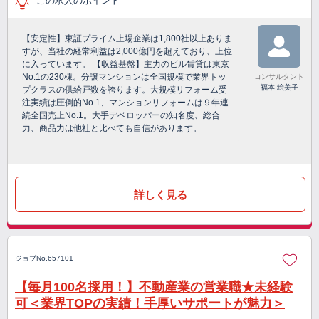
この求人のポイント
【安定性】東証プライム上場企業は1,800社以上ありま
すが、当社の経常利益は2,000億円を超えており、上位
に入っています。 【収益基盤】主力のビル賃貸は東京
No.1の230棟。分譲マンションは全国規模で業界トッ
コンサルタント
福本 絵美子
プクラスの供給戸数を誇ります。大規模リフォーム受
注実績は圧倒的No.1、マンションリフォームは９年連
続全国売上No.1。大手デベロッパーの知名度、総合
力、商品力は他社と比べても自信があります。
詳しく見る
ジョブNo.657101
【毎月100名採用！】不動産業の営業職★未経験
可＜業界TOPの実績！手厚いサポートが魅力＞