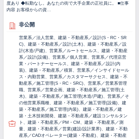
度あり ◆転勤なし。あなたの街で大手企業の正社員に。 ■仕事
内容 お客様からの資…
非公開
営業系／法人営業、建築・不動産系／設計(S・RC・SR
C)、建築・不動産系／設計(土木)、建築・不動産系／設
計(木造/戸建)、営業系／ルートセールス、建築・不動産
系／設計(設備)、営業系／個人営業、営業系／代理店営
業・パートナーセールス、建築・不動産系／設計(内
装)、建築・不動産系／積算、営業系／インサイドセール
ス・内勤営業、営業系／カスタマーサクセス、建築・不
動産系／施工管理(S・RC・SRC)、営業系／営業系管理
職、営業系／営業企画、建築・不動産系／施工管理(土
木)、建築・不動産系／施工管理(木造/戸建)、営業系／そ
の他営業系職種、建築・不動産系／施工管理(設備)、建
築・不動産系／施工管理(内装)、建築・不動産系／建
築・土木技術開発、建築・不動産系／建設コンサルタン
ト、建築・不動産系／PM・CM、建築・不動産系／測
量、建築・不動産系／営業(建設/設計業界)、建築・不動
産系／CADオペレーター(建築・不動産)、建築・不動産