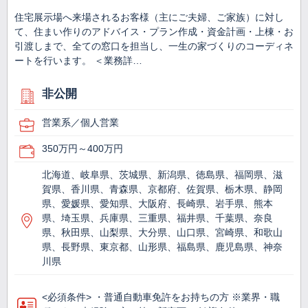
住宅展示場へ来場されるお客様（主にご夫婦、ご家族）に対し
て、住まい作りのアドバイス・プラン作成・資金計画・上棟・お
引渡しまで、全ての窓口を担当し、一生の家づくりのコーディネ
ートを行います。 ＜業務詳…
非公開
営業系／個人営業
350万円～400万円
北海道、岐阜県、茨城県、新潟県、徳島県、福岡県、滋
賀県、香川県、青森県、京都府、佐賀県、栃木県、静岡
県、愛媛県、愛知県、大阪府、長崎県、岩手県、熊本
県、埼玉県、兵庫県、三重県、福井県、千葉県、奈良
県、秋田県、山梨県、大分県、山口県、宮崎県、和歌山
県、長野県、東京都、山形県、福島県、鹿児島県、神奈
川県
<必須条件> ・普通自動車免許をお持ちの方 ※業界・職