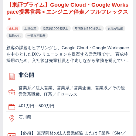
【東証プライム】Google Cloud・Google Works
pace提案営業＜エンジニア伴走／フルフレックス
＞
正社員
上場企業
従業員1000名以上
年間休日120日以上
女性が活躍
転勤なし
一部在宅勤務
顧客の課題をヒアリングし、Google Cloud・Google Workspace
を中心としたDXソリューションを提案する営業職です。 育成枠
採用のため、入社後は先輩社員と伴走しながら業務を覚えてい…
非公開
営業系／法人営業、営業系／営業企画、営業系／その他
営業系職種、IT系／ITセールス
401万円～500万円
石川県
【必須】 無形商材の法人営業経験 またはIT業界（SIer／