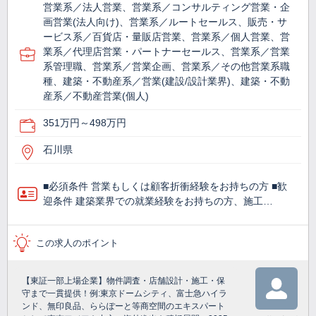
営業系／法人営業、営業系／コンサルティング営業・企
画営業(法人向け)、営業系／ルートセールス、販売・サ
ービス系／百貨店・量販店営業、営業系／個人営業、営
業系／代理店営業・パートナーセールス、営業系／営業
系管理職、営業系／営業企画、営業系／その他営業系職
種、建築・不動産系／営業(建設/設計業界)、建築・不動
産系／不動産営業(個人)
351万円～498万円
石川県
■必須条件 営業もしくは顧客折衝経験をお持ちの方 ■歓
迎条件 建築業界での就業経験をお持ちの方、施工…
この求人のポイント
【東証一部上場企業】物件調査・店舗設計・施工・保
守まで一貫提供！例:東京ドームシティ、富士急ハイラ
ンド、無印良品、ららぽーと等商空間のエキスパート