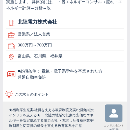
実施します。 具体的には、 ・省エネルギーコンサル（流れ：エ
ネルギー計測→分析→改…
北陸電力株式会社
営業系／法人営業
300万円～700万円
富山県、石川県、福井県
■必須条件： 電気・電子系学科を卒業された方
普通自動車免許
この求人のポイント
★福利厚生充実/社員を支える教育制度充実/北陸地域の
インフラを支える★ ・北陸の地域で低廉で安価なエネ
ルギーを安定供給する電力会社 ・充実した各種休業/休
暇制度と従業員の成長を支える教育体系を用意
コンサルタント
兼平 龍