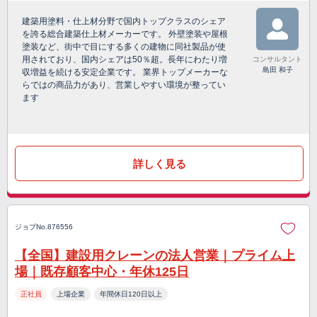
建築用塗料・仕上材分野で国内トップクラスのシェア
を誇る総合建築仕上材メーカーです。 外壁塗装や屋根
塗装など、街中で目にする多くの建物に同社製品が使
用されており、国内シェアは50％超。長年にわたり増
コンサルタント
島田 和子
収増益を続ける安定企業です。 業界トップメーカーな
らではの商品力があり、営業しやすい環境が整ってい
ます
詳しく見る
ジョブNo.876556
【全国】建設用クレーンの法人営業｜プライム上
場｜既存顧客中心・年休125日
正社員
上場企業
年間休日120日以上