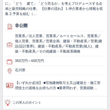
に」「どう 建て」「どう売るか」を考えプロデュースする企
画と販売戦略の仕事。 【仕事の流れ】 1.仲介業者から情報を収
集 2.予算を組む（…
非公開
営業系／法人営業、営業系／ルートセールス、営業系／
個人営業、営業系／営業企画、建築・不動産系／営業(建
設/設計業界)、建築・不動産系／不動産営業(個人)、建
築・不動産系／その他建築・不動産系職種
350万円～600万円
石川県
【いずれか必須】 ■宅地建物取引士又は建築士・施工管
理技士の資格をお持ちの方 ■業界問わず、営業経験…
この求人のポイント