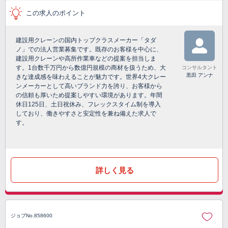
この求人のポイント
建設用クレーンの国内トップクラスメーカー「タダ
ノ」での法人営業募集です。既存のお客様を中心に、
建設用クレーンや高所作業車などの提案を担当しま
す。1台数千万円から数億円規模の商材を扱うため、大
コンサルタント
黒田 アンナ
きな達成感を味わえることが魅力です。世界4大クレー
ンメーカーとして高いブランド力を誇り、お客様から
の信頼も厚いため提案しやすい環境があります。年間
休日125日、土日祝休み、フレックスタイム制を導入
しており、働きやすさと安定性を兼ね備えた求人で
す。
詳しく見る
ジョブNo.858600