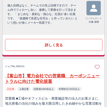
個人目標はなく、チームでの売上目標ですので、チー
ム内でフォローし合い、連携して業務を行って頂きま
す。 「 まじめな・真剣な・熱心な」社員が 多い社風
です。 「低価格で良質な住宅を」と作っていきたい と
コンサルタント
大塚 友晴
いう想いが強くメーカー気質です。
詳しく見る
ジョブNo.595221
【富山市】電力会社での営業職 カーボンニュー
トラルに向けた電化提案
正社員
上場企業
従業員1000名以上
年間休日120日以上
営業職 ■工場やオフィスビル・商業施設等の法人のお客さまに、
地元密着の当社の強みを最大限活用したきめ細やかな営業活動を