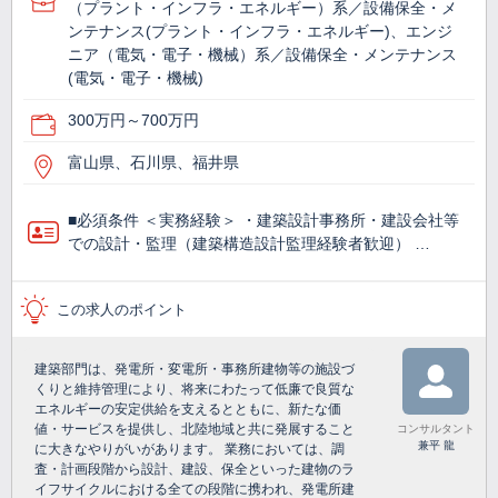
（プラント・インフラ・エネルギー）系／設備保全・メ
ンテナンス(プラント・インフラ・エネルギー)、エンジ
ニア（電気・電子・機械）系／設備保全・メンテナンス
(電気・電子・機械)
300万円～700万円
富山県、石川県、福井県
■必須条件 ＜実務経験＞ ・建築設計事務所・建設会社等
での設計・監理（建築構造設計監理経験者歓迎） …
この求人のポイント
建築部門は、発電所・変電所・事務所建物等の施設づ
くりと維持管理により、将来にわたって低廉で良質な
エネルギーの安定供給を支えるとともに、新たな価
値・サービスを提供し、北陸地域と共に発展すること
コンサルタント
兼平 龍
に大きなやりがいがあります。 業務においては、調
査・計画段階から設計、建設、保全といった建物のラ
イフサイクルにおける全ての段階に携われ、発電所建