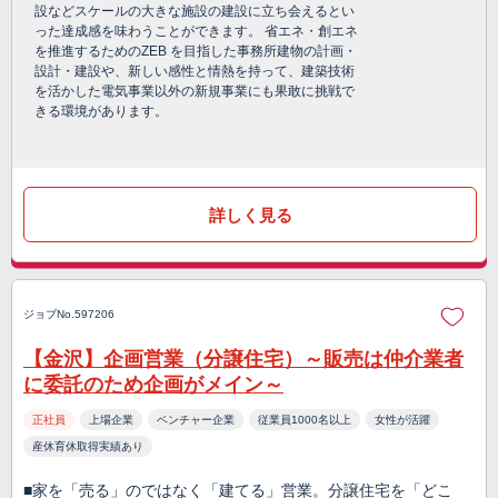
設などスケールの大きな施設の建設に立ち会えるとい
った達成感を味わうことができます。 省エネ・創エネ
を推進するためのZEB を目指した事務所建物の計画・
設計・建設や、新しい感性と情熱を持って、建築技術
を活かした電気事業以外の新規事業にも果敢に挑戦で
きる環境があります。
詳しく見る
ジョブNo.597206
【金沢】企画営業（分譲住宅）～販売は仲介業者
に委託のため企画がメイン～
正社員
上場企業
ベンチャー企業
従業員1000名以上
女性が活躍
産休育休取得実績あり
■家を「売る」のではなく「建てる」営業。分譲住宅を「どこ