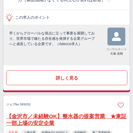
この求人のポイント
早くからグローバルな視点に立って事業を展開してお
り、世界市場で確たる存在感を発揮する企業グループ
へと成長している企業です。（Adecco求人）
コンサルタント
大塚 友晴
詳しく見る
ジョブNo.585052
【金沢市／未経験OK】整水器の提案営業 ★東証
一部上場の安定企業
正社員
上場企業
年間休日120日以上
未経験可
第二新卒歓迎