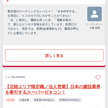
整水器のリーディングカンパニー！ 「水を科学する」
を理念に、ヒトのカラダに欠かすことができない
「水」に着目し、機能を持った水、「電解水素水」
で、新たなビジネス領域を拡大しています。飲用だけ
コンサルタント
大塚 友晴
ではなく、現在では、医療(血液透析など)、農業分野な
どにも進出しています。
詳しく見る
ジョブNo.582603
【北陸エリア限定職／法人営業】日本の建設業界
を牽引するスーパーゼネコン！
正社員
上場企業
従業員1000名以上
年間休日120日以上