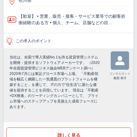
石川県
【歓迎】 • 営業、販売・接客・サービス業等での顧客折
衝経験のある⽅ • 個⼈、チーム、店舗などの⽬…
この求人のポイント
当社は、全国で導入実績No.1を誇る賃貸管理システム
を開発・提供するソフトウェアメーカーです。 （2020
年全国賃貸管理ビジネス協会WEBアンケート調べ）
2020年7月には東証グロース市場へ上場。 「不動産領
コンサルタント
島田 和子
域を幅広く網羅した一気通貫のプラットフォームを構
築すること」を通じて、 ITの力で“住生活”に新たな価
値を提供することを目指しています。 現在は「不動産
×DX推進」のリーディングカンパニーとして、 プライ
ム市場へのステップアップを見据えた成長フェーズに
あります。
詳しく見る