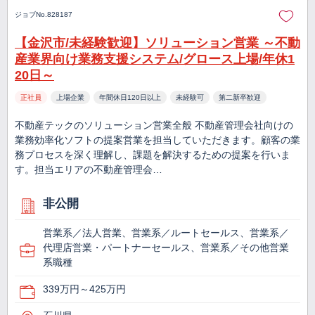
ジョブNo.828187
【金沢市/未経験歓迎】ソリューション営業 ～不動
産業界向け業務支援システム/グロース上場/年休1
20日～
正社員
上場企業
年間休日120日以上
未経験可
第二新卒歓迎
不動産テックのソリューション営業全般 不動産管理会社向けの
業務効率化ソフトの提案営業を担当していただきます。顧客の業
務プロセスを深く理解し、課題を解決するための提案を行いま
す。担当エリアの不動産管理会…
非公開
営業系／法人営業、営業系／ルートセールス、営業系／
代理店営業・パートナーセールス、営業系／その他営業
系職種
339万円～425万円