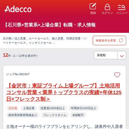
登録
ログイン
メニュー
【石川県×営業系×上場企業】転職・求人情報
石川県／法人営業、ルートセールス、個人営業、代理店営業・パ
検索条件を変更
ートナーセールス、インサイドセール …
12
件（1～12件を表示中）
ジョブNo.881947
【金沢市：東証プライム上場グループ】土地活用
コンサル営業＜業界トップクラスの実績×年休125
日×フレックス制＞
正社員
上場企業
従業員1000名以上
年間休日120日以上
産休育休取得実績あり
フレックスタイム
未経験可
土地オーナー様のライフプランをヒアリングし、諸条件や入居者