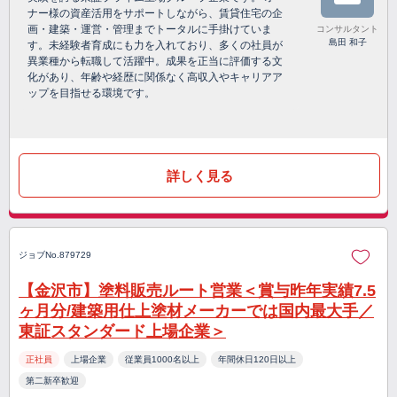
ナー様の資産活用をサポートしながら、賃貸住宅の企
画・建築・運営・管理までトータルに手掛けていま
コンサルタント
島田 和子
す。未経験者育成にも力を入れており、多くの社員が
異業種から転職して活躍中。成果を正当に評価する文
化があり、年齢や経歴に関係なく高収入やキャリアア
ップを目指せる環境です。
詳しく見る
ジョブNo.879729
【金沢市】塗料販売ルート営業＜賞与昨年実績7.5
ヶ月分/建築用仕上塗材メーカーでは国内最大手／
東証スタンダード上場企業＞
正社員
上場企業
従業員1000名以上
年間休日120日以上
第二新卒歓迎