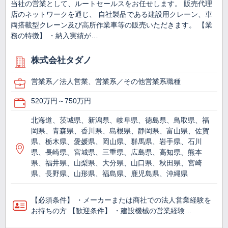
当社の営業として、ルートセールスをお任せします。 販売代理
店のネットワークを通じ、 自社製品である建設用クレーン、車
両搭載型クレーン及び高所作業車等の販売いただきます。 【業
務の特徴】 ・納入実績が…
株式会社タダノ
営業系／法人営業、営業系／その他営業系職種
520万円～750万円
北海道、茨城県、新潟県、岐阜県、徳島県、鳥取県、福
岡県、青森県、香川県、島根県、静岡県、富山県、佐賀
県、栃木県、愛媛県、岡山県、群馬県、岩手県、石川
県、長崎県、宮城県、三重県、広島県、高知県、熊本
県、福井県、山梨県、大分県、山口県、秋田県、宮崎
県、長野県、山形県、福島県、鹿児島県、沖縄県
【必須条件】 ・メーカーまたは商社での法人営業経験を
お持ちの方 【歓迎条件】 ・建設機械の営業経験…