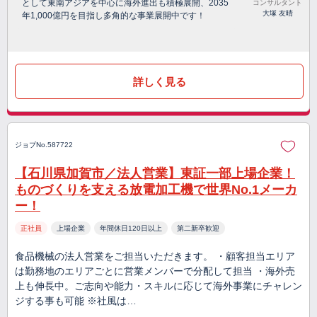
として東南アジアを中心に海外進出も積極展開、2035
コンサルタント
大塚 友晴
年1,000億円を目指し多角的な事業展開中です！
詳しく見る
ジョブNo.587722
【石川県加賀市／法人営業】東証一部上場企業！
ものづくりを支える放電加工機で世界No.1メーカ
ー！
正社員
上場企業
年間休日120日以上
第二新卒歓迎
食品機械の法人営業をご担当いただきます。 ・顧客担当エリア
は勤務地のエリアごとに営業メンバーで分配して担当 ・海外売
上も伸長中。ご志向や能力・スキルに応じて海外事業にチャレン
ジする事も可能 ※社風は…