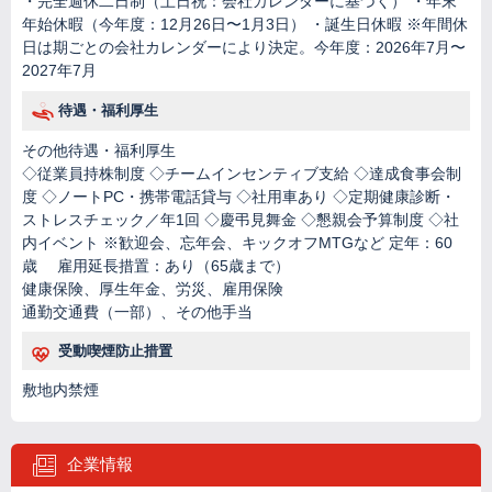
・完全週休二日制（土日祝：会社カレンダーに基づく） ・年末
年始休暇（今年度：12月26日〜1月3日） ・誕生日休暇 ※年間休
日は期ごとの会社カレンダーにより決定。今年度：2026年7月〜
2027年7月
待遇・福利厚生
その他待遇・福利厚生
◇従業員持株制度 ◇チームインセンティブ支給 ◇達成食事会制
度 ◇ノートPC・携帯電話貸与 ◇社用車あり ◇定期健康診断・
ストレスチェック／年1回 ◇慶弔見舞金 ◇懇親会予算制度 ◇社
内イベント ※歓迎会、忘年会、キックオフMTGなど 定年：60
歳 雇用延長措置：あり（65歳まで）
健康保険、厚生年金、労災、雇用保険
通勤交通費（一部）、その他手当
受動喫煙防止措置
敷地内禁煙
企業情報