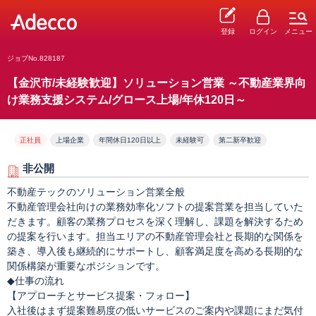
登録
ログイン
メニュー
ジョブNo.828187
【金沢市/未経験歓迎】ソリューション営業 ～不動産業界向
け業務支援システム/グロース上場/年休120日～
正社員
上場企業
年間休日120日以上
未経験可
第二新卒歓迎
非公開
不動産テックのソリューション営業全般
不動産管理会社向けの業務効率化ソフトの提案営業を担当していた
だきます。顧客の業務プロセスを深く理解し、課題を解決するため
の提案を行います。担当エリアの不動産管理会社と長期的な関係を
築き、導入後も継続的にサポートし、顧客満足度を高める長期的な
関係構築が重要なポジションです。
◆仕事の流れ
【アプローチとサービス提案・フォロー】
入社後はまず提案難易度の低いサービスのご案内や課題にまだ気付