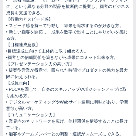
• 「業者間流通」「ホームページ制作」「デジタルマーケティン
グ」という異なる分野の製品を横断的に提案し、顧客のビジネス
成長を支援できる。
【行動力とスピード感】
• スピード感を持って行動し、結果を追求するのが好きな方。
• 新しい顧客を開拓し、成果を数字で出すことにやりがいを感じ
る方。
【目標達成意欲】
•目標達成に向けて主体的に取り組める方。
•顧客との信頼関係を築きながら成果にコミット出来る方。
【プレゼンテーション力の高い方】
• 提案型営業が得意で、限られた時間でプロダクトの魅力を最大
限に伝えられる。
【成長志向】
• PDCAを回して、自身のスキルアップやポジションアップに取
り組める方。
• デジタルマーケティングやWebサイト運用に興味があり、学習
意欲が高い方。
【コミュニケーション力】
• 業界内のネットワークを広げ、信頼関係を構築することに長け
ている。
• 顧客やチームメンバーとの調整・連携がスムーズにできる。