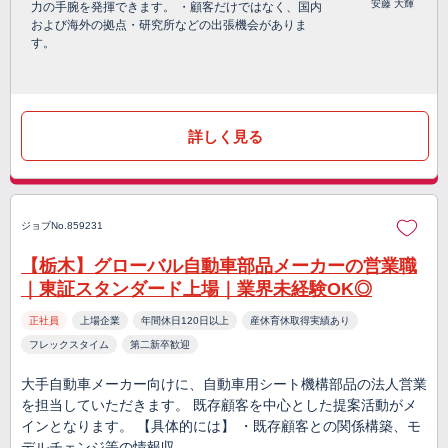
安藤 大輝
力の手腕を発揮できます。 ・顧客だけではなく、国内
および海外の拠点・研究所などの出張機会がありま
す。
詳しく見る
ジョブNo.859231
【栃木】グローバル自動車部品メーカーの営業職
｜東証スタンダード上場｜業界未経験OK◎
正社員
上場企業
年間休日120日以上
産休育休取得実績あり
フレックスタイム
第二新卒歓迎
大手自動車メーカー向けに、自動車用シート機構部品の法人営業
を担当していただきます。 既存顧客を中心とした提案活動がメ
インとなります。 【具体的には】 ・既存顧客との関係構築、モ
デルチェンジ等の情報収…