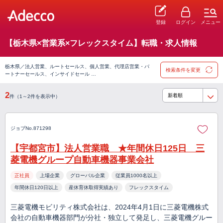
登録
ログイン
メニュー
【栃木県×営業系×フレックスタイム】転職・求人情報
栃木県／法人営業、ルートセールス、個人営業、代理店営業・パ
検索条件を変更
ートナーセールス、インサイドセール …
2
件（1～2件を表示中）
ジョブNo.871298
【宇都宮市】法人営業職 ★年間休日125日 三
菱電機グループ自動車機器事業会社
正社員
上場企業
グローバル企業
従業員1000名以上
年間休日120日以上
産休育休取得実績あり
フレックスタイム
三菱電機モビリティ株式会社は、2024年4月1日に三菱電機株式
会社の自動車機器部門が分社・独立して発足し、三菱電機グルー