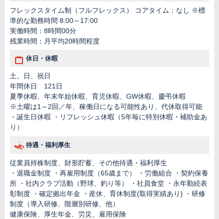
フレックスタイム制（フルフレックス） コアタイム：なし ※標
準的な勤務時間 8:00～17:00
実働時間：8時間00分
残業時間：月平均20時間程度
休日・休暇
土、日、祝日
年間休日 121日
夏季休暇、年末年始休暇、育児休暇、GW休暇、慶弔休暇
※土曜は1～2回／年、稼働日になる可能性あり、代休取得可能
・誕生日休暇 ・リフレッシュ休暇（5年毎に特別休暇・補助金あ
り）
待遇・福利厚生
従業員持株制度、財形貯蓄、その他待遇・福利厚生
・退職金制度 ・再雇用制度（65歳まで） ・労働組合 ・契約保養
所 ・社内クラブ活動（野球、釣り等） ・社員食堂 ・永年勤続表
彰制度 ・確定拠出年金 ・産休、育休制度(取得実績あり) ・研修
制度（導入研修、階層別研修、他）
健康保険、厚生年金、労災、雇用保険