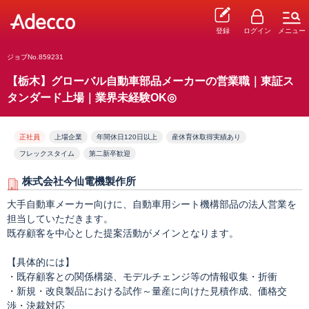
登録
ログイン
メニュー
ジョブNo.859231
【栃木】グローバル自動車部品メーカーの営業職｜東証ス
タンダード上場｜業界未経験OK◎
正社員
上場企業
年間休日120日以上
産休育休取得実績あり
フレックスタイム
第二新卒歓迎
株式会社今仙電機製作所
大手自動車メーカー向けに、自動車用シート機構部品の法人営業を
担当していただきます。
既存顧客を中心とした提案活動がメインとなります。
【具体的には】
・既存顧客との関係構築、モデルチェンジ等の情報収集・折衝
・新規・改良製品における試作～量産に向けた見積作成、価格交
渉・決裁対応