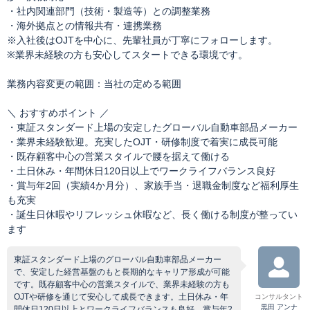
・社内関連部門（技術・製造等）との調整業務
・海外拠点との情報共有・連携業務
※入社後はOJTを中心に、先輩社員が丁寧にフォローします。
※業界未経験の方も安心してスタートできる環境です。
業務内容変更の範囲：当社の定める範囲
＼ おすすめポイント ／
・東証スタンダード上場の安定したグローバル自動車部品メーカー
・業界未経験歓迎。充実したOJT・研修制度で着実に成長可能
・既存顧客中心の営業スタイルで腰を据えて働ける
・土日休み・年間休日120日以上でワークライフバランス良好
・賞与年2回（実績4か月分）、家族手当・退職金制度など福利厚生
も充実
・誕生日休暇やリフレッシュ休暇など、長く働ける制度が整ってい
ます
東証スタンダード上場のグローバル自動車部品メーカー
で、安定した経営基盤のもと長期的なキャリア形成が可能
です。既存顧客中心の営業スタイルで、業界未経験の方も
OJTや研修を通じて安心して成長できます。土日休み・年
コンサルタント
黒田 アンナ
間休日120日以上とワークライフバランスも良好。賞与年2