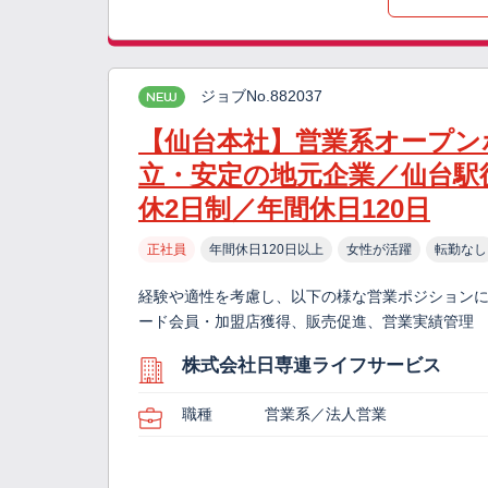
ジョブNo.882037
NEW
【仙台本社】営業系オープンポ
立・安定の地元企業／仙台駅
休2日制／年間休日120日
正社員
年間休日120日以上
女性が活躍
転勤なし
経験や適性を考慮し、以下の様な営業ポジションに
ード会員・加盟店獲得、販売促進、営業実績管理 
株式会社日専連ライフサービス
職種
営業系／法人営業