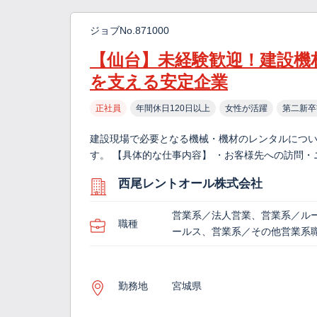
ジョブNo.871000
【仙台】未経験歓迎！建設機
を支える安定企業
正社員
年間休日120日以上
女性が活躍
第二新卒
建設現場で必要となる機械・機材のレンタルについ
す。 【具体的な仕事内容】 ・お客様先への訪問
西尾レントオール株式会社
営業系／法人営業、営業系／ル
職種
ールス、営業系／その他営業系
勤務地
宮城県