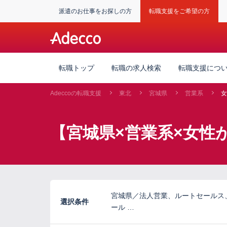
派遣のお仕事をお探しの方
転職支援をご希望の方
転職トップ
転職の求人検索
転職支援につ
Adeccoの転職支援
東北
宮城県
営業系
女
【宮城県×営業系×女性
宮城県／法人営業、ルートセールス
選択条件
ール …