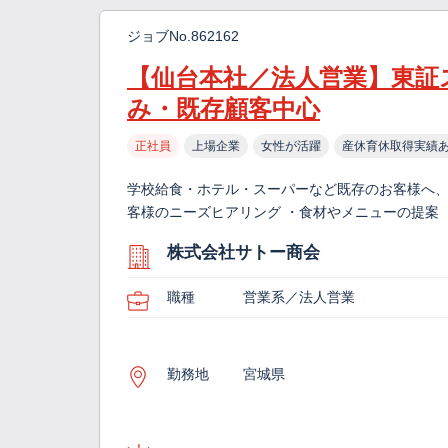
ジョブNo.862162
【仙台本社／法人営業】東証
み・既存顧客中心
正社員
上場企業
女性が活躍
産休育休取得実績
学校給食・ホテル・スーパーなど既存のお客様へ、
客様のニーズヒアリング ・食材やメニューの提案 
株式会社サトー商会
職種
営業系／法人営業
勤務地
宮城県