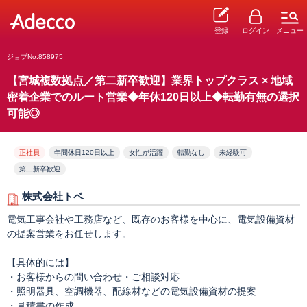
登録
ログイン
メニュー
ジョブNo.858975
【宮城複数拠点／第二新卒歓迎】業界トップクラス × 地域
密着企業でのルート営業◆年休120日以上◆転勤有無の選択
可能◎
正社員
年間休日120日以上
女性が活躍
転勤なし
未経験可
第二新卒歓迎
株式会社トベ
電気工事会社や工務店など、既存のお客様を中心に、電気設備資材
の提案営業をお任せします。
【具体的には】
・お客様からの問い合わせ・ご相談対応
・照明器具、空調機器、配線材などの電気設備資材の提案
・見積書の作成