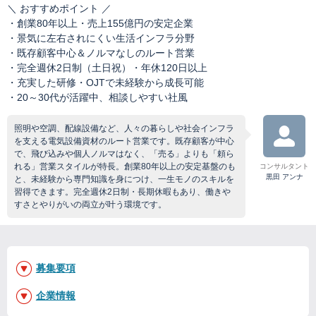
＼ おすすめポイント ／
・創業80年以上・売上155億円の安定企業
・景気に左右されにくい生活インフラ分野
・既存顧客中心＆ノルマなしのルート営業
・完全週休2日制（土日祝）・年休120日以上
・充実した研修・OJTで未経験から成長可能
・20～30代が活躍中、相談しやすい社風
照明や空調、配線設備など、人々の暮らしや社会インフラ
を支える電気設備資材のルート営業です。既存顧客が中心
で、飛び込みや個人ノルマはなく、「売る」よりも「頼ら
れる」営業スタイルが特長。創業80年以上の安定基盤のも
コンサルタント
黒田 アンナ
と、未経験から専門知識を身につけ、一生モノのスキルを
習得できます。完全週休2日制・長期休暇もあり、働きや
すさとやりがいの両立が叶う環境です。
募集要項
企業情報