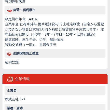
特別休暇制度
待遇・福利厚生
確定拠出年金（401K）
企業年金 社有車貸与 携帯電話貸与 借上社宅制度（自宅から通勤
ができない場合は家賃2万円を補助し賃貸住宅を用意します） 永
年勤続表彰制度（※3年・5年・7年目・10年～以降も継続）
健康保険、厚生年金、労災、雇用保険
通勤交通費（一部）、退職金手当
受動喫煙防止措置
屋内禁煙
企業情報
企業名
株式会社トベ
業種・資本