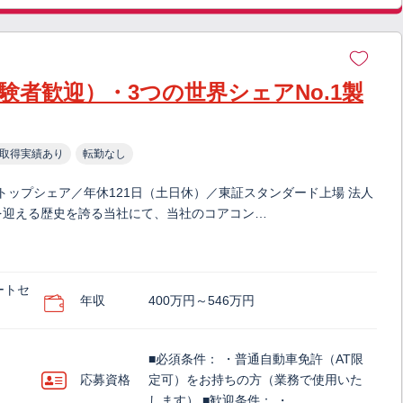
験者歓迎）・3つの世界シェアNo.1製
取得実績あり
転勤なし
トップシェア／年休121日（土日休）／東証スタンダード上場 法人
を迎える歴史を誇る当社にて、当社のコアコン…
ートセ
年収
400万円～546万円
■必須条件： ・普通自動車免許（AT限
応募資格
定可）をお持ちの方（業務で使用いた
します） ■歓迎条件： ・…