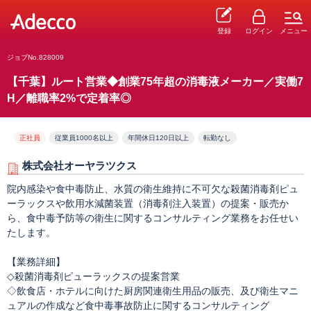
登録
ログイン
メニュー
ジョブNo.828009
【千葉】ルート営業◆創業75年超の消毒液メーカー／実働7
H／離職率2%で定着率◎
正社員
従業員1000名以上
年間休日120日以上
転勤なし
株式会社オーヤラツクス
院内感染や食中毒防止、水質の衛生維持に不可欠な殺菌消毒剤ピュ
ーラックスや飲用水減菌装置（消毒剤注入装置）の提案・販売か
ら、食中毒予防等の衛生に関するコンサルティング業務をお任せい
たします。
【業務詳細】
◇殺菌消毒剤ピューラックスの提案営業
◇飲食店・ホテルに向けた厨房関連衛生用品の販売、及び衛生マニ
ュアルの作成など食中毒事故防止に関するコンサルティング