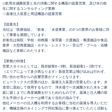
◇飲用水減菌装置と水の消毒に関する機器の提案営業、及び水の衛
生に関するコンサルティング業務
◇薬液注入装置と周辺機器の提案営業
【提案先】
当社は「医療福祉」「飲食」「水道事業」の3つの業界のお客様に対
して事業を展開しています。
折衝先は病院・学校・幼稚園・保育園・介護施設・養護施設や食品
業界・大型商業施設・ホテル・レストラン・官公庁・プール・浴槽
施設など多岐にわたります。
【業務の特徴】
営業スタイルとしては、既存顧客8～9割、新規顧客1～2割です。
（エリアによって多少異なります）新規営業は飛び込みは行わず、
問い合わせ等からの反響営業がメインとなります。
ピューラックスの営業のほか、薬液注入装置の営業も行います。水
道管に直結して使用するもので、浄水場で一次滅菌された水をご家
庭に届くまでに再度滅菌を行うためのものです。薬液と注入機の双
方を手掛けるメーカーは稀であり当社の強みです。
他社メーカーの注入機を利用するお客様に当社の薬液を導入いただ
き、機械交換のタイミングで同社製品に乗り換えていただく活動も