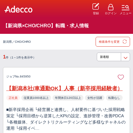
登録
ログイン
メニュー
【新潟県×CHO/CHRO】転職・求人情報
新潟県／CHO/CHRO
検索条件を変更
1
件（1～1件を表示中）
ジョブNo.845950
【新潟本社/車通勤OK】人事（新卒採用経験者）
正社員
従業員1000名以上
年間休日120日以上
女性が活躍
転勤なし
■新卒採用企画 └経営層と連携し、人材要件に基づいた採用戦略
策定 └採用目標から逆算したKPIの設定、進捗管理・改善PDCA
└各種媒体、ダイレクトリクルーティングなど多様なチャネルの
運用 └採用イベ…