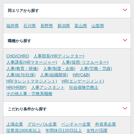
同エリアから探す
福井県
石川県
長野県
新潟県
富山県
山梨県
職種から探す
CHO/CHRO
人事部長(HRディレクター)
人事課長(HRマネージャー)
人事(採用･リクルーター)
人事(教育・研修)
人事(制度・企画)
人事(労務・労政)
人事(給与/社保)
人事(組織開発)
HR(C&B)
HR(タレントマネジメント)
HR(エンゲージメント)
HR(HRBP)
人事アシスタント
社会保険労務士
その他人事・労務系職種
こだわり条件から探す
上場企業
グローバル企業
ベンチャー企業
外資系企業
従業員1000名以上
年間休日120日以上
女性が活躍