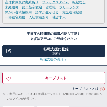
産休育休取得実績あり
フレックスタイム
転勤なし
未経験可
第二新卒歓迎
管理職
フリーランス
障がい者積極採用
語学が生かせる
完全在宅勤務
一部在宅勤務
入社実績あり
独占求人
平日夜の時間帯の転職相談も可能！
まずはアデコにご登録ください
転職支援に登録
（無料）
転職支援の流れ
キープリスト
キープリストとは
※
ご利用にあたってはLHH転職エージェント（Adecco Group）のMyPageへ
のログインが必要です。