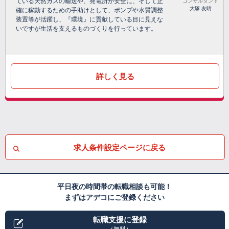
ている天然ガスの輸送や、発電所が安全に、そして正
コンサルタント
大塚 友晴
確に稼動するための手助けとして、ポンプや水質調整
装置等が活躍し、『環境』に貢献している目に見えな
いですが生活を支えるものづくりを行っています。
詳しく見る
求人条件設定ページに戻る
平日夜の時間帯の転職相談も可能！
まずはアデコにご登録ください
転職支援に登録
（無料）