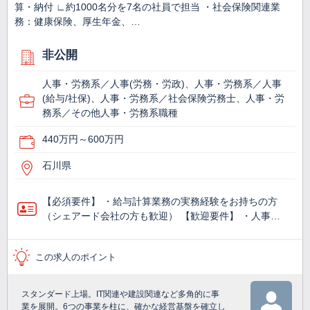
算・納付 ∟約1000名分を7名の社員で担当 ・社会保険関連業
務：健康保険、厚生年金、…
非公開
人事・労務系／人事(労務・労政)、人事・労務系／人事
(給与/社保)、人事・労務系／社会保険労務士、人事・労
務系／その他人事・労務系職種
440万円～600万円
石川県
【必須要件】 ・給与計算業務の実務経験をお持ちの方
（シェアード会社の方も歓迎） 【歓迎要件】 ・人事…
この求人のポイント
スタンダード上場。IT関連や建設関連など多角的に事
業を展開。6つの事業を柱に、確かな経営基盤を確立し