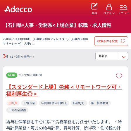
登録
ログイン
メニュー
【石川県×人事・労務系×上場企業】転職・求人情報
石川県／CHO/CHRO、人事部長(HRディレクター)、人事課長(HR
検索条件を変更
マネージャー)、人事( …
3
件（1～3件を表示中）
NEW
ジョブNo.883068
【スタンダード上場】労務＜リモートワーク可・
福利厚生◎＞
正社員
上場企業
年間休日120日以上
転勤なし
第二新卒歓迎
一部在宅勤務
給与社保業務を中心に以下労務業務をお任せいたします。 ・給
与計算業務：毎月の給与計算、賞与計算、所得税・住民税の計