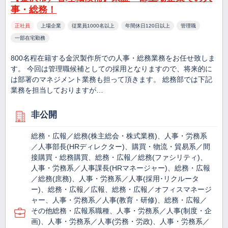
事・総務！
正社員
上場企業
従業員1000名以上
年間休日120日以上
管理職
一部在宅勤務
800名程在籍する金沢製作所での人事・総務業務をお任せ致しま
す。 今回は管理職候補としての採用となりますので、将来的に
は部署のマネジメント業務も担って頂きます。 総務部では下記
業務を担当しておりますが…
非公開
総務・広報／総務(株主総会・株式業務)、人事・労務系
／人事部長(HRディレクター)、購買・物流・貿易系／間
接購買・総務購買、総務・広報／総務(ファシリティ)、
人事・労務系／人事課長(HRマネージャー)、総務・広報
／総務(庶務)、人事・労務系／人事(採用･リクルータ
ー)、総務・広報／広報、総務・広報／オフィスマネージ
ャー、人事・労務系／人事(教育・研修)、総務・広報／
その他総務・広報系職種、人事・労務系／人事(制度・企
画)、人事・労務系／人事(労務・労政)、人事・労務系／