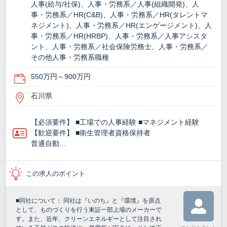
人事(給与/社保)、人事・労務系／人事(組織開発)、人
事・労務系／HR(C&B)、人事・労務系／HR(タレントマ
ネジメント)、人事・労務系／HR(エンゲージメント)、人
事・労務系／HR(HRBP)、人事・労務系／人事アシスタ
ント、人事・労務系／社会保険労務士、人事・労務系／
その他人事・労務系職種
550万円～900万円
石川県
【必須要件】 ■工場での人事経験 ■マネジメント経験
【歓迎要件】 ■衛生管理者資格保持者
普通自動…
この求人のポイント
■同社について： 同社は『いのち』と『環境』を原点
として、ものづくりを行う東証一部上場のメーカーで
す。また、近年、クリーンエネルギーとして注目され