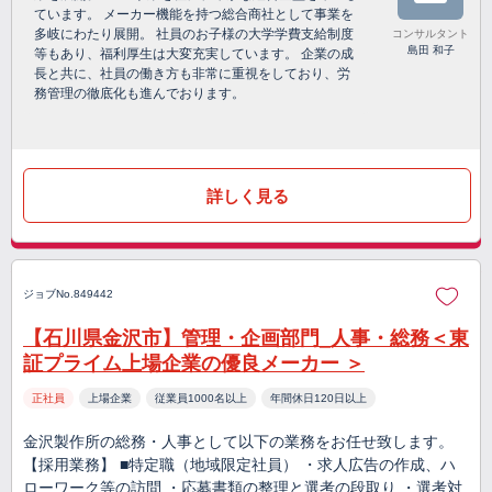
ています。 メーカー機能を持つ総合商社として事業を
多岐にわたり展開。 社員のお子様の大学学費支給制度
コンサルタント
島田 和子
等もあり、福利厚生は大変充実しています。 企業の成
長と共に、社員の働き方も非常に重視をしており、労
務管理の徹底化も進んでおります。
詳しく見る
ジョブNo.849442
【石川県金沢市】管理・企画部門_人事・総務＜東
証プライム上場企業の優良メーカー ＞
正社員
上場企業
従業員1000名以上
年間休日120日以上
金沢製作所の総務・人事として以下の業務をお任せ致します。
【採用業務】 ■特定職（地域限定社員） ・求人広告の作成、ハ
ローワーク等の訪問 ・応募書類の整理と選考の段取り ・選考対