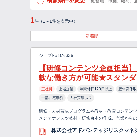
検索条件を変更
（勤務地、職種、給与、
1
件（1～1件を表示中）
新着順
ジョブNo.876336
【研修コンテンツ企画担当】
軟な働き方が可能★スタンダ
正社員
上場企業
年間休日120日以上
産休育休取
一部在宅勤務
入社実績あり
研修・人材育成プログラムや教材・教育コンテンツ
メンテナンスや教材・研修台本の作成、営業からの
株式会社アドバンテッジリスクマネ