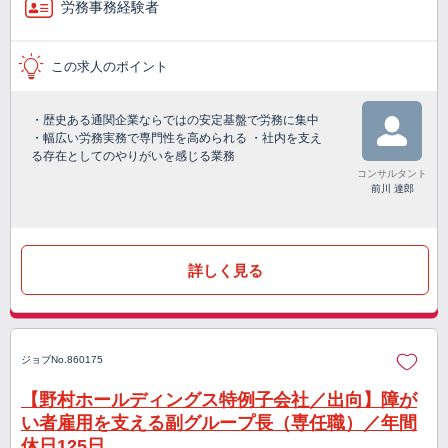
労務事務経験者
この求人のポイント
・歴史ある通関企業ならではの安定基盤で労務に集中
・幅広い労務実務で専門性を高められる ・社内を支え
る存在としてのやりがいを感じる業務
コンサルタント
前川 達郎
詳しく見る
ジョブNo.860175
【野村ホールディングス特例子会社／出向】障が
い者雇用を支える副グループ長（専任職）／年間
休日125日