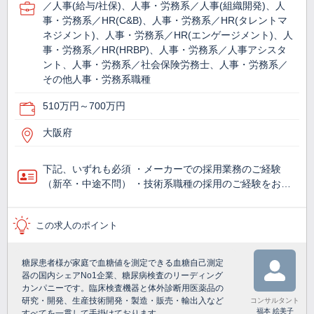
／人事(給与/社保)、人事・労務系／人事(組織開発)、人
事・労務系／HR(C&B)、人事・労務系／HR(タレントマ
ネジメント)、人事・労務系／HR(エンゲージメント)、人
事・労務系／HR(HRBP)、人事・労務系／人事アシスタ
ント、人事・労務系／社会保険労務士、人事・労務系／
その他人事・労務系職種
510万円～700万円
大阪府
下記、いずれも必須 ・メーカーでの採用業務のご経験
（新卒・中途不問） ・技術系職種の採用のご経験をお…
この求人のポイント
糖尿患者様が家庭で血糖値を測定できる血糖自己測定
器の国内シェアNo1企業、糖尿病検査のリーディング
カンパニーです。臨床検査機器と体外診断用医薬品の
研究・開発、生産技術開発・製造・販売・輸出入など
コンサルタント
福本 絵美子
すべてを一貫して手掛けております。