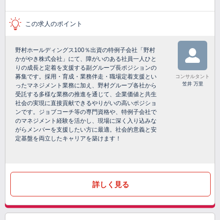
この求人のポイント
野村ホールディングス100％出資の特例子会社「野村
かがやき株式会社」にて、障がいのある社員一人ひと
りの成長と定着を支援する副グループ長ポジションの
募集です。採用・育成・業務伴走・職場定着支援とい
コンサルタント
笠井 万里
ったマネジメント業務に加え、野村グループ各社から
受託する多様な業務の推進を通じて、企業価値と共生
社会の実現に直接貢献できるやりがいの高いポジショ
ンです。ジョブコーチ等の専門資格や、特例子会社で
のマネジメント経験を活かし、現場に深く入り込みな
がらメンバーを支援したい方に最適。社会的意義と安
定基盤を両立したキャリアを築けます！
詳しく見る