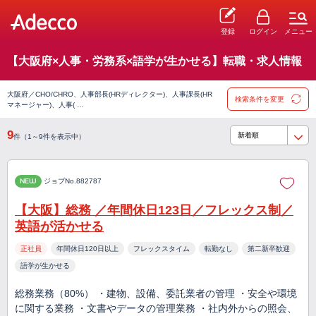
登録
ログイン
メニュー
【大阪府×人事・労務系×語学が生かせる】転職・求人情報
大阪府／CHO/CHRO、人事部長(HRディレクター)、人事課長(HR
検索条件を変更
マネージャー)、人事( …
9
件（1～9件を表示中）
NEW
ジョブNo.882787
【大阪】総務 ／年間休日123日／フレックス制／
英語が活かせる
正社員
年間休日120日以上
フレックスタイム
転勤なし
第二新卒歓迎
語学が生かせる
総務業務（80%） ・建物、設備、委託業者の管理 ・安全や環境
に関する業務 ・文書やデータの管理業務 ・社内外からの照会、