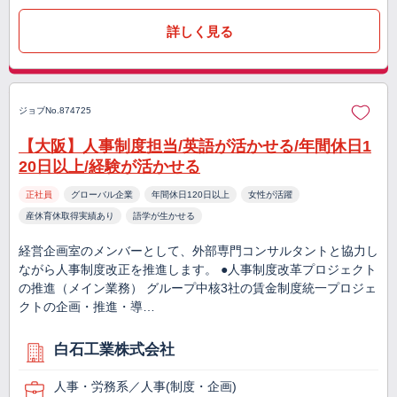
詳しく見る
ジョブNo.874725
【大阪】人事制度担当/英語が活かせる/年間休日1
20日以上/経験が活かせる
正社員
グローバル企業
年間休日120日以上
女性が活躍
産休育休取得実績あり
語学が生かせる
経営企画室のメンバーとして、外部専門コンサルタントと協力し
ながら人事制度改正を推進します。 ●人事制度改革プロジェクト
の推進（メイン業務） グループ中核3社の賃金制度統一プロジェ
クトの企画・推進・導…
白石工業株式会社
人事・労務系／人事(制度・企画)