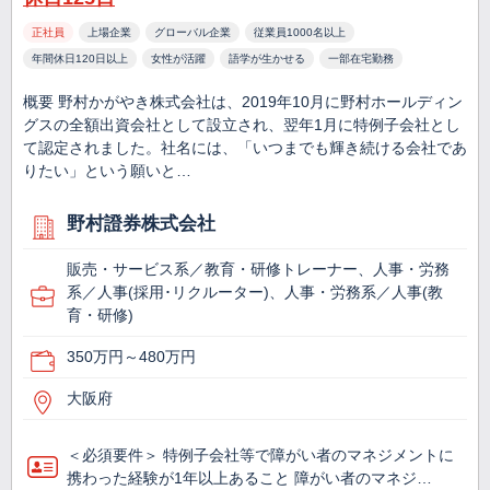
正社員
上場企業
グローバル企業
従業員1000名以上
年間休日120日以上
女性が活躍
語学が生かせる
一部在宅勤務
概要 野村かがやき株式会社は、2019年10月に野村ホールディン
グスの全額出資会社として設立され、翌年1月に特例子会社とし
て認定されました。社名には、「いつまでも輝き続ける会社であ
りたい」という願いと…
野村證券株式会社
販売・サービス系／教育・研修トレーナー、人事・労務
系／人事(採用･リクルーター)、人事・労務系／人事(教
育・研修)
350万円～480万円
大阪府
＜必須要件＞ 特例子会社等で障がい者のマネジメントに
携わった経験が1年以上あること 障がい者のマネジ…