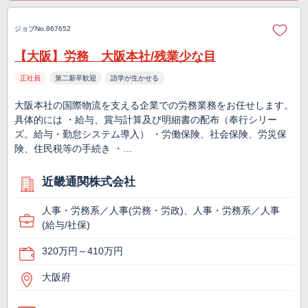
ジョブNo.867652
【大阪】労務 大阪本社/残業少な目
正社員
第二新卒歓迎
語学が生かせる
大阪本社の国際物流を支える企業での労務業務をお任せします。
具体的には ・給与、賞与計算及び明細書の配布（奉行シリー
ズ。給与・勤怠システム導入） ・労働保険、社会保険、労災保
険、住民税等の手続き ・…
近畿通関株式会社
人事・労務系／人事(労務・労政)、人事・労務系／人事
(給与/社保)
320万円～410万円
大阪府