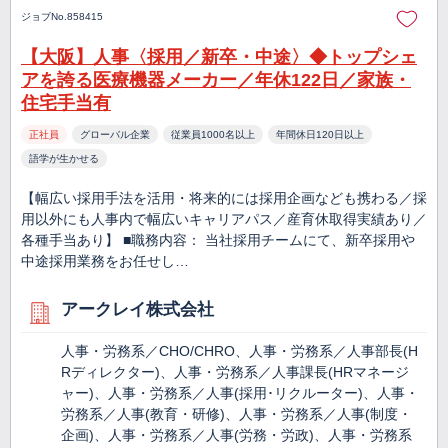
ジョブNo.858415
【大阪】人事〈採用／新卒・中途〉◆トップシェ
アを誇る医療機器メーカー／年休122日／家族・
住宅手当有
正社員
グローバル企業
従業員1000名以上
年間休日120日以上
語学が生かせる
【幅広い採用手法を活用・将来的には採用企画なども携わる／採
用以外にも人事内で幅広いキャリアパス／産育休取得実績あり／
各種手当あり】 ■職務内容： 当社採用チームにて、新卒採用や
中途採用業務をお任せし…
アークレイ株式会社
人事・労務系／CHO/CHRO、人事・労務系／人事部長(H
Rディレクター)、人事・労務系／人事課長(HRマネージ
ャー)、人事・労務系／人事(採用･リクルーター)、人事・
労務系／人事(教育・研修)、人事・労務系／人事(制度・
企画)、人事・労務系／人事(労務・労政)、人事・労務系