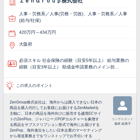
ＺｅｎＧｒｏｕｐ株式会社
人事・労務系／人事(労務・労政)、人事・労務系／人事
(給与/社保)
420万円～434万円
大阪府
必須スキル 社会保険の経験（目安5年以上） 給与業務の
経験（目安3年以上） 助成金申請業務のメイン担…
この求人のポイント
ZenGroup株式会社は、海外からは購入できない日本の
商品を購入代行してお客様にお届けするZenMarketを
主軸に、日本の商品を海外向けに販売する越境ECサイ
トのZenPlus、ジャパニーズPOPカルチャーを象徴す
コンサルタント
福本 絵美子
る商品をサブスクリプション形式で海外にお届けする
ZenPop、海外進出をしたい日本企業のマーケティング
から発送業務までをワンストップでお手伝いする