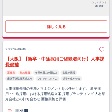
コンサルタント
山﨑 俊汰
詳しく見る
ジョブNo.881446
【大阪】【新卒・中途採用ご経験者向け】人事課
長候補
正社員
契約社員
年間休日120日以上
女性が活躍
産休育休取得実績あり
フレックスタイム
語学が生かせる
人事採用領域の実務とマネジメントをお任せします。 新卒採
用・中途採用における採用戦略立案 採用ブランディング 人材紹
介会社との打ち合わせ 面接実施と評価
非公開