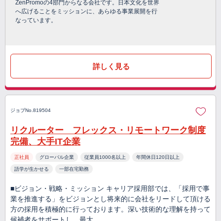
ZenPromoの4部門からなる会社です。日本文化を世界
へ広げることをミッションに、あらゆる事業展開を行
なっています。
詳しく見る
ジョブNo.819504
リクルーター フレックス・リモートワーク制度
完備、大手IT企業
正社員
グローバル企業
従業員1000名以上
年間休日120日以上
語学が生かせる
一部在宅勤務
■ビジョン・戦略・ミッション キャリア採用部では、「採用で事
業を推進する」をビジョンとし将来的に会社をリードして頂ける
方の採用を積極的に行っております。深い技術的な理解を持って
候補者をサポートし、最大…