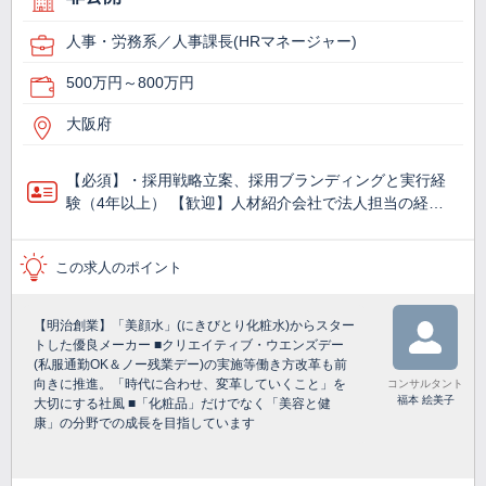
人事・労務系／人事課長(HRマネージャー)
500万円～800万円
大阪府
【必須】・採用戦略立案、採用ブランディングと実行経
験（4年以上） 【歓迎】人材紹介会社で法人担当の経…
この求人のポイント
【明治創業】「美顔水」(にきびとり化粧水)からスター
トした優良メーカー ■クリエイティブ・ウエンズデー
(私服通勤OK＆ノー残業デー)の実施等働き方改革も前
向きに推進。「時代に合わせ、変革していくこと」を
コンサルタント
福本 絵美子
大切にする社風 ■「化粧品」だけでなく「美容と健
康」の分野での成長を目指しています