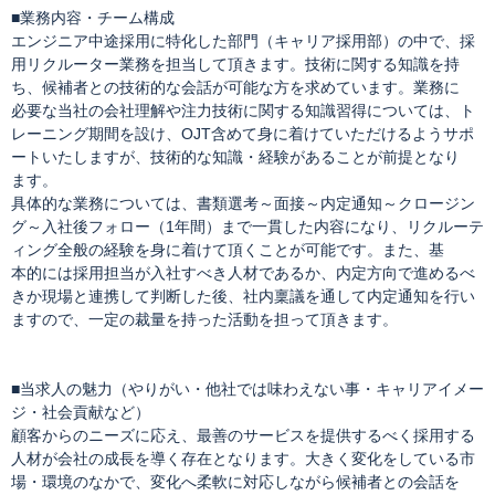
■業務内容・チーム構成
エンジニア中途採用に特化した部門（キャリア採用部）の中で、採
用リクルーター業務を担当して頂きます。技術に関する知識を持
ち、候補者との技術的な会話が可能な方を求めています。業務に
必要な当社の会社理解や注力技術に関する知識習得については、ト
レーニング期間を設け、OJT含めて身に着けていただけるようサポ
ートいたしますが、技術的な知識・経験があることが前提となり
ます。
具体的な業務については、書類選考～面接～内定通知～クロージン
グ～入社後フォロー（1年間）まで一貫した内容になり、リクルーテ
ィング全般の経験を身に着けて頂くことが可能です。また、基
本的には採用担当が入社すべき人材であるか、内定方向で進めるべ
きか現場と連携して判断した後、社内稟議を通して内定通知を行い
ますので、一定の裁量を持った活動を担って頂きます。
■当求人の魅力（やりがい・他社では味わえない事・キャリアイメー
ジ・社会貢献など）
顧客からのニーズに応え、最善のサービスを提供するべく採用する
人材が会社の成⾧を導く存在となります。大きく変化をしている市
場・環境のなかで、変化へ柔軟に対応しながら候補者との会話を