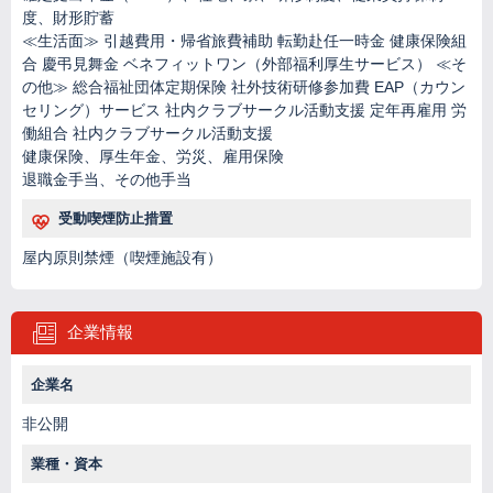
度、財形貯蓄
≪生活面≫ 引越費用・帰省旅費補助 転勤赴任一時金 健康保険組
合 慶弔見舞金 ベネフィットワン（外部福利厚生サービス） ≪そ
の他≫ 総合福祉団体定期保険 社外技術研修参加費 EAP（カウン
セリング）サービス 社内クラブサークル活動支援 定年再雇用 労
働組合 社内クラブサークル活動支援
健康保険、厚生年金、労災、雇用保険
退職金手当、その他手当
受動喫煙防止措置
屋内原則禁煙（喫煙施設有）
企業情報
企業名
非公開
業種・資本