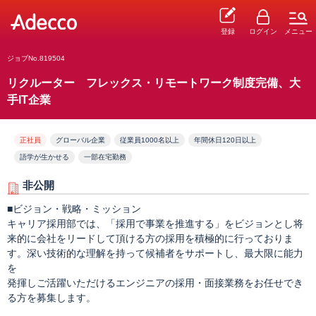
登録
ログイン
メニュー
ジョブNo.819504
リクルーター フレックス・リモートワーク制度完備、大
手IT企業
正社員
グローバル企業
従業員1000名以上
年間休日120日以上
語学が生かせる
一部在宅勤務
非公開
■ビジョン・戦略・ミッション
キャリア採用部では、「採用で事業を推進する」をビジョンとし将
来的に会社をリードして頂ける方の採用を積極的に行っておりま
す。深い技術的な理解を持って候補者をサポートし、最大限に能力
を
発揮しご活躍いただけるエンジニアの採用・面接業務をお任せでき
る方を募集します。