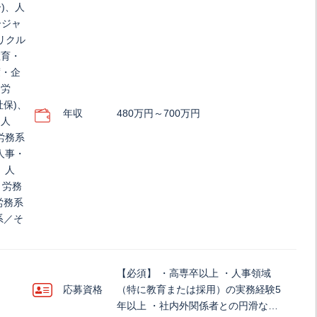
)、人
ージャ
リクル
教育・
度・企
・労
社保)、
年収
480万円～700万円
、人
労務系
人事・
、人
・労務
労務系
系／そ
【必須】 ・高専卒以上 ・人事領域
応募資格
（特に教育または採用）の実務経験5
年以上 ・社内外関係者との円滑な…