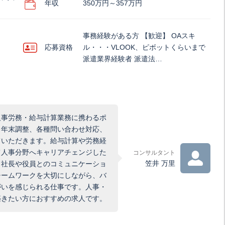
年収
350万円～357万円
事務経験がある方 【歓迎】 OAスキ
応募資格
ル・・・VLOOK、ピボットくらいまで
派遣業界経験者 派遣法…
人事労務・給与計算業務に携わるポ
、年末調整、各種問い合わせ対応、
ていただきます。給与計算や労務経
て人事分野へキャリアチェンジした
コンサルタント
笠井 万里
、社長や役員とのコミュニケーショ
チームワークを大切にしながら、バ
がいを感じられる仕事です。人事・
築きたい方におすすめの求人です。