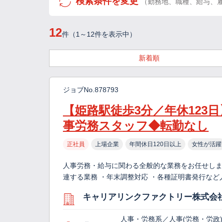
検索条件を変更
（勤務地、職種、給与、
12
件（1～12件を表示中）
新着順
ジョブNo.878793
【姫路駅徒歩3分／年休123
事労務スタッフ◆転勤なし
正社員
上場企業
年間休日120日以上
女性が活躍
人事労務・給与に関わる全般的な業務をお任せしま
連する業務 ・年末調整対応 ・各種証明書発行など
キャリアリンクファクトリー株式会
人事・労務系／人事(労務・労政