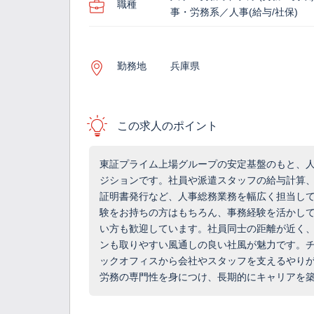
職種
事・労務系／人事(給与/社保)
勤務地
兵庫県
この求人のポイント
東証プライム上場グループの安定基盤のもと、
ジションです。社員や派遣スタッフの給与計算
証明書発行など、人事総務業務を幅広く担当し
験をお持ちの方はもちろん、事務経験を活かし
い方も歓迎しています。社員同士の距離が近く
ンも取りやすい風通しの良い社風が魅力です。
ックオフィスから会社やスタッフを支えるやり
労務の専門性を身につけ、長期的にキャリアを