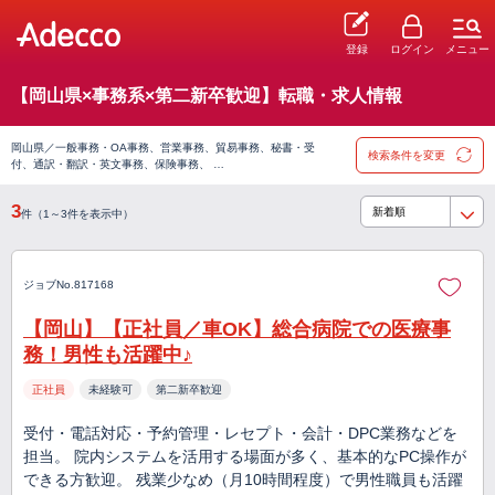
登録
ログイン
メニュー
【岡山県×事務系×第二新卒歓迎】転職・求人情報
岡山県／一般事務・OA事務、営業事務、貿易事務、秘書・受
検索条件を変更
付、通訳・翻訳・英文事務、保険事務、 …
3
件（1～3件を表示中）
ジョブNo.817168
【岡山】【正社員／車OK】総合病院での医療事
務！男性も活躍中♪
正社員
未経験可
第二新卒歓迎
受付・電話対応・予約管理・レセプト・会計・DPC業務などを
担当。 院内システムを活用する場面が多く、基本的なPC操作が
できる方歓迎。 残業少なめ（月10時間程度）で男性職員も活躍