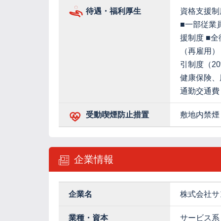
待遇・福利厚生
資格支援制
■一部従業
援制度 ■
（再雇用）
引制度（2
健康保険、
通勤交通費
受動喫煙防止措置
敷地内禁煙
企業情報
企業名
株式会社サ
業種・資本
サービス系