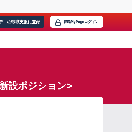
デコの転職支援に
登録
転職MyPage
ログイン
新設ポジション>