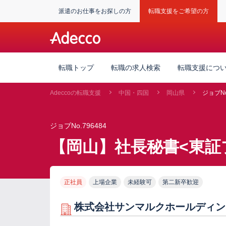
派遣のお仕事をお探しの方
転職支援をご希望の方
転職トップ
転職の求人検索
転職支援につ
Adeccoの転職支援
中国・四国
岡山県
ジョブNo
ジョブNo.796484
【岡山】社長秘書<東証
正社員
上場企業
未経験可
第二新卒歓迎
株式会社サンマルクホールディン