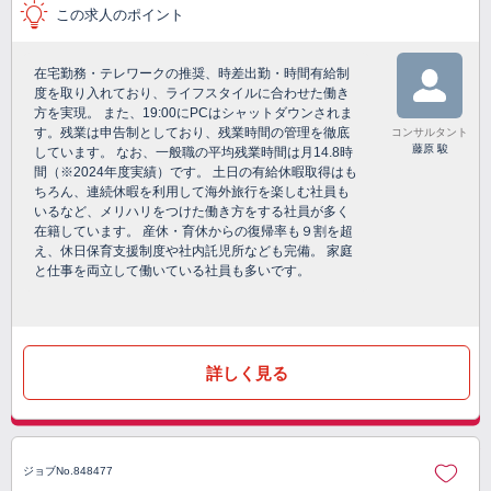
この求人のポイント
在宅勤務・テレワークの推奨、時差出勤・時間有給制
度を取り入れており、ライフスタイルに合わせた働き
方を実現。 また、19:00にPCはシャットダウンされま
す。残業は申告制としており、残業時間の管理を徹底
コンサルタント
藤原 駿
しています。 なお、一般職の平均残業時間は月14.8時
間（※2024年度実績）です。 土日の有給休暇取得はも
ちろん、連続休暇を利用して海外旅行を楽しむ社員も
いるなど、メリハリをつけた働き方をする社員が多く
在籍しています。 産休・育休からの復帰率も９割を超
え、休日保育支援制度や社内託児所なども完備。 家庭
と仕事を両立して働いている社員も多いです。
詳しく見る
ジョブNo.848477