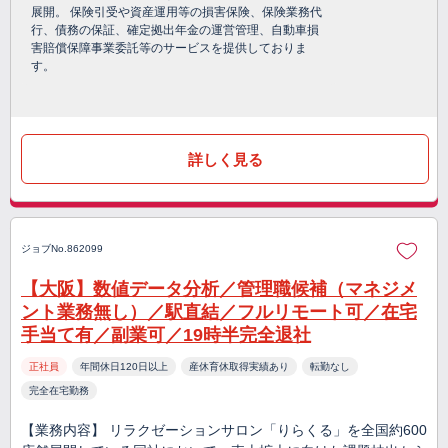
展開。 保険引受や資産運用等の損害保険、保険業務代
行、債務の保証、確定拠出年金の運営管理、自動車損
害賠償保障事業委託等のサービスを提供しておりま
す。
詳しく見る
ジョブNo.862099
【大阪】数値データ分析／管理職候補（マネジメ
ント業務無し）／駅直結／フルリモート可／在宅
手当て有／副業可／19時半完全退社
正社員
年間休日120日以上
産休育休取得実績あり
転勤なし
完全在宅勤務
【業務内容】 リラクゼーションサロン「りらくる」を全国約600