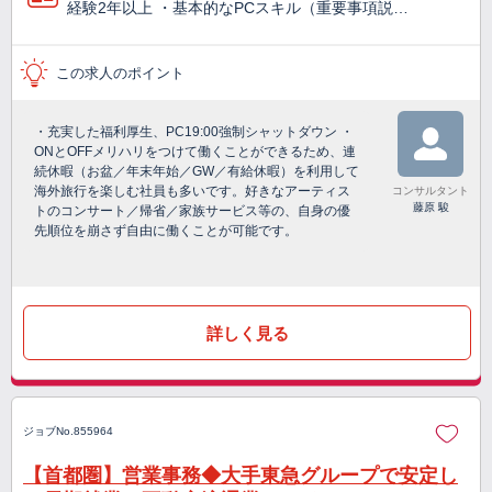
経験2年以上 ・基本的なPCスキル（重要事項説…
この求人のポイント
・充実した福利厚生、PC19:00強制シャットダウン ・
ONとOFFメリハリをつけて働くことができるため、連
続休暇（お盆／年末年始／GW／有給休暇）を利用して
海外旅行を楽しむ社員も多いです。好きなアーティス
コンサルタント
藤原 駿
トのコンサート／帰省／家族サービス等の、自身の優
先順位を崩さず自由に働くことが可能です。
詳しく見る
ジョブNo.855964
【首都圏】営業事務◆大手東急グループで安定し