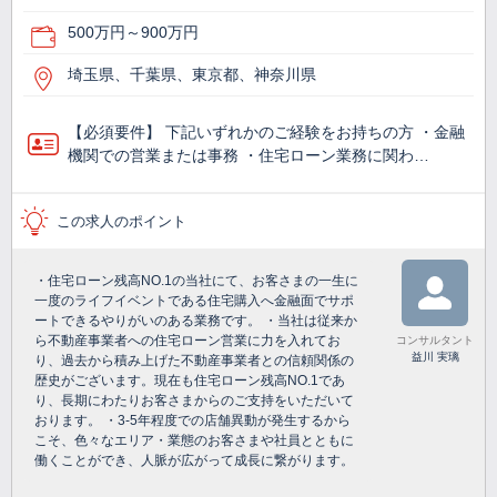
500万円～900万円
埼玉県、千葉県、東京都、神奈川県
【必須要件】 下記いずれかのご経験をお持ちの方 ・金融
機関での営業または事務 ・住宅ローン業務に関わ…
この求人のポイント
・住宅ローン残高NO.1の当社にて、お客さまの一生に
一度のライフイベントである住宅購入へ金融面でサポ
ートできるやりがいのある業務です。 ・当社は従来か
ら不動産事業者への住宅ローン営業に力を入れてお
コンサルタント
益川 実璃
り、過去から積み上げた不動産事業者との信頼関係の
歴史がございます。現在も住宅ローン残高NO.1であ
り、長期にわたりお客さまからのご支持をいただいて
おります。 ・3-5年程度での店舗異動が発生するから
こそ、色々なエリア・業態のお客さまや社員とともに
働くことができ、人脈が広がって成長に繋がります。