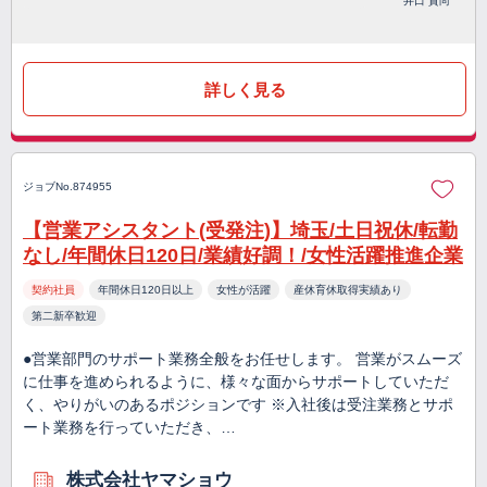
井口 貴尚
詳しく見る
ジョブNo.874955
【営業アシスタント(受発注)】埼玉/土日祝休/転勤
なし/年間休日120日/業績好調！/女性活躍推進企業
契約社員
年間休日120日以上
女性が活躍
産休育休取得実績あり
第二新卒歓迎
●営業部門のサポート業務全般をお任せします。 営業がスムーズ
に仕事を進められるように、様々な面からサポートしていただ
く、やりがいのあるポジションです ※入社後は受注業務とサポ
ート業務を行っていただき、…
株式会社ヤマショウ