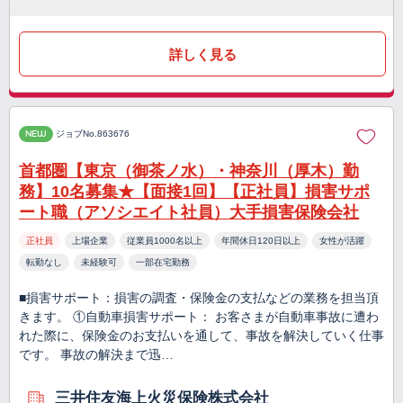
詳しく見る
NEW
ジョブNo.863676
首都圏【東京（御茶ノ水）・神奈川（厚木）勤
務】10名募集★【面接1回】【正社員】損害サポ
ート職（アソシエイト社員）大手損害保険会社
正社員
上場企業
従業員1000名以上
年間休日120日以上
女性が活躍
転勤なし
未経験可
一部在宅勤務
■損害サポート：損害の調査・保険金の支払などの業務を担当頂
きます。 ①自動車損害サポート： お客さまが自動車事故に遭わ
れた際に、保険金のお支払いを通して、事故を解決していく仕事
です。 事故の解決まで迅…
三井住友海上火災保険株式会社