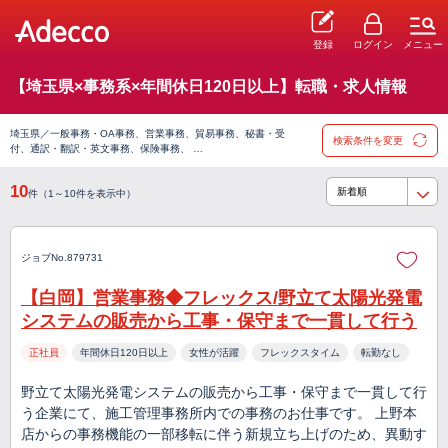
登録
ログイン
メニュー
【埼玉県×事務系×年間休日120日以上】転職・求人情報
埼玉県／一般事務・OA事務、営業事務、貿易事務、秘書・受
検索条件を変更
付、通訳・翻訳・英文事務、保険事務、 …
10
件（1～10件を表示中）
ジョブNo.879731
【白岡】営業事務◆フレックス/野立て太陽光発電
システムの販売から工事・保守まで一貫して行う
正社員
年間休日120日以上
女性が活躍
フレックスタイム
転勤なし
野立て太陽光発電システムの販売から工事・保守まで一貫して行
う企業にて、施工管理事務所内での事務のお仕事です。 上野本
店からの事務機能の一部移転に伴う新規立ち上げのため、異動す