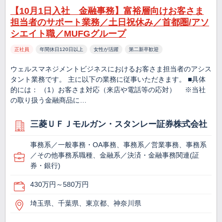
【10月1日入社 金融事務】富裕層向けお客さま
担当者のサポート業務／土日祝休み／首都圏/アソ
シエイト職／MUFGグループ
正社員
年間休日120日以上
女性が活躍
第二新卒歓迎
ウェルスマネジメントビジネスにおけるお客さま担当者のアシス
タント業務です。 主に以下の業務に従事いただきます。 ■具体
的には： （1）お客さま対応（来店や電話等の応対） ※当社
の取り扱う金融商品に…
三菱ＵＦＪモルガン・スタンレー証券株式会社
事務系／一般事務・OA事務、事務系／営業事務、事務系
／その他事務系職種、金融系／決済・金融事務関連(証
券・銀行)
430万円～580万円
埼玉県、千葉県、東京都、神奈川県