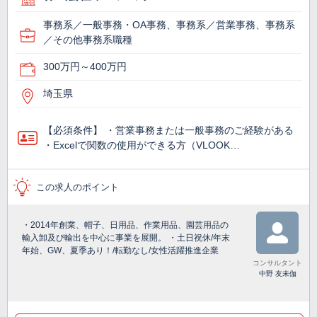
事務系／一般事務・OA事務、事務系／営業事務、事務系
／その他事務系職種
300万円～400万円
埼玉県
【必須条件】 ・営業事務または一般事務のご経験がある
・Excelで関数の使用ができる方（VLOOK…
この求人のポイント
・2014年創業、帽子、日用品、作業用品、園芸用品の
輸入卸及び輸出を中心に事業を展開。 ・土日祝休/年末
年始、GW、夏季あり！/転勤なし/女性活躍推進企業
コンサルタント
中野 友未伽