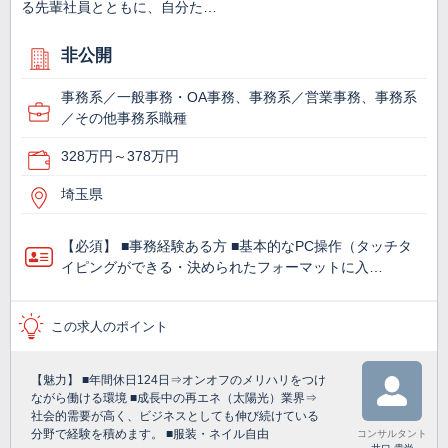
る先輩社員とともに、自分た…
非公開
事務系／一般事務・OA事務、事務系／営業事務、事務系
／その他事務系職種
328万円～378万円
埼玉県
【必須】 ■事務経験ある方 ■基本的なPC操作（タッチタ
イピングができる・決められたフォーマットに入…
この求人のポイント
【魅力】 ■年間休日124日⇒オンオフのメリハリをつけ
ながら働ける環境 ■成長中の再エネ（太陽光）業界⇒
社会的需要が高く、ビジネスとしても伸び続けている
分野で経験を積めます。 ■服装・ネイル自由
コンサルタント