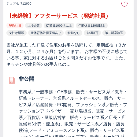
ジョブNo.712600
【未経験】アフターサービス（契約社員）
契約社員
上場企業
従業員1000名以上
年間休日120日以上
女性が活躍
産休育休取得実績あり
転勤なし
未経験可
第二新卒歓迎
当社が施工した戸建て住宅のお宅を訪問して、定期点検（３か
月、１２か月、２４か月）を行います。 お客様の不便に感じて
いる事、家に対するお困りごとを聞きだすお仕事です。 また、
キッチンや建具等のお手入れの…
非公開
事務系／一般事務・OA事務、販売・サービス系／教育・
研修トレーナー、営業系／ルートセールス、販売・サー
ビス系／店舗開発・FC開発、ファッション系／販売・フ
ァッションアドバイザー・売り場担当、販売・サービス
系／百貨店・量販店営業、販売・サービス系／店長・店
長候補(小売・流通系)、販売・サービス系／店長・店長
候補(フード・アミューズメント系)、販売・サービス系
／カウンター受付(携帯ショップ等)、販売・サービス系