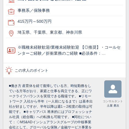
事務系／保険事務
415万円～500万円
埼玉県、千葉県、東京都、神奈川県
※職種未経験歓迎/業種未経験歓迎 【◎推奨】・コールセ
ンターご経験／折衝業務のご経験 ■必須条件：…
この求人のポイント
■働き方 産育休を経て復帰している方、時短勤務をし
ている方等がおり、家庭と仕事を両立できる、正にワ
ークライフバランスを実現できる職場です。 ■リモー
トワーク 入社から半年（一人前になるまで）は基本出
コンサルタント
土屋 勇次
社が好ましですが、半年以降は週1～2程度の取得は可
能です。 ■キャリアパス 将来的にはプロフェッショナ
ル社員（総合職）への転換も可能です。 ■同社につい
て： ◇MS&ADインシュアランスグループの中核事業
会社として、グローバルな保険／金融サービス事業を