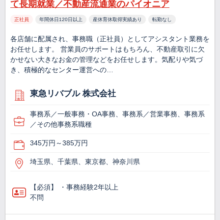
て長期就業／不動産流通業のパイオニア
正社員
年間休日120日以上
産休育休取得実績あり
転勤なし
各店舗に配属され、事務職（正社員）としてアシスタント業務を
お任せします。 営業員のサポートはもちろん、不動産取引に欠
かせない大きなお金の管理などをお任せします。気配りや気づ
き、積極的なセンター運営への…
東急リバブル 株式会社
事務系／一般事務・OA事務、事務系／営業事務、事務系
／その他事務系職種
345万円～385万円
埼玉県、千葉県、東京都、神奈川県
【必須】 ・事務経験2年以上
不問