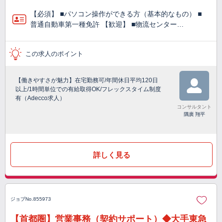
【必須】 ■パソコン操作ができる方（基本的なもの） ■
普通自動車第一種免許 【歓迎】 ■物流センター…
この求人のポイント
【働きやすさが魅力】在宅勤務可/年間休日平均120日
以上/1時間単位での有給取得OK/フレックスタイム制度
有（Adecco求人）
コンサルタント
隅廣 翔平
詳しく見る
ジョブNo.855973
【首都圏】営業事務（契約サポート）◆大手東急