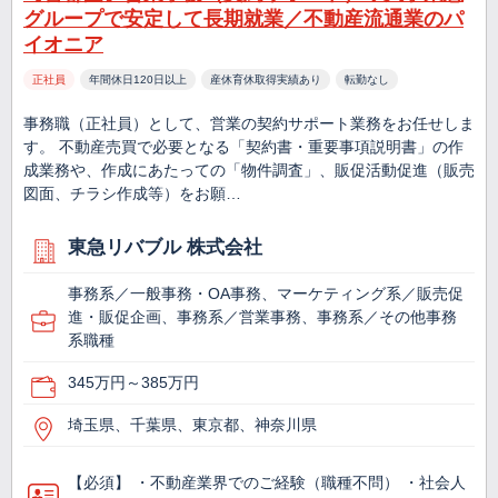
グループで安定して長期就業／不動産流通業のパ
イオニア
正社員
年間休日120日以上
産休育休取得実績あり
転勤なし
事務職（正社員）として、営業の契約サポート業務をお任せしま
す。 不動産売買で必要となる「契約書・重要事項説明書」の作
成業務や、作成にあたっての「物件調査」、販促活動促進（販売
図面、チラシ作成等）をお願…
東急リバブル 株式会社
事務系／一般事務・OA事務、マーケティング系／販売促
進・販促企画、事務系／営業事務、事務系／その他事務
系職種
345万円～385万円
埼玉県、千葉県、東京都、神奈川県
【必須】 ・不動産業界でのご経験（職種不問） ・社会人