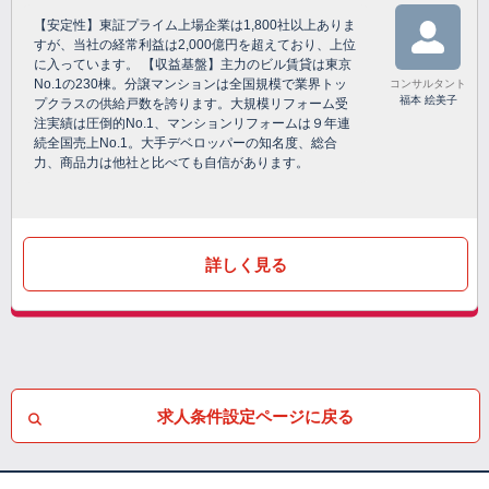
【安定性】東証プライム上場企業は1,800社以上ありま
すが、当社の経常利益は2,000億円を超えており、上位
に入っています。 【収益基盤】主力のビル賃貸は東京
No.1の230棟。分譲マンションは全国規模で業界トッ
コンサルタント
福本 絵美子
プクラスの供給戸数を誇ります。大規模リフォーム受
注実績は圧倒的No.1、マンションリフォームは９年連
続全国売上No.1。大手デベロッパーの知名度、総合
力、商品力は他社と比べても自信があります。
詳しく見る
求人条件設定ページに戻る