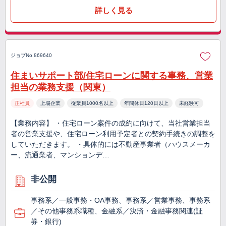
詳しく見る
ジョブNo.869640
住まいサポート部/住宅ローンに関する事務、営業
担当の業務支援（関東）
正社員
上場企業
従業員1000名以上
年間休日120日以上
未経験可
【業務内容】 ・住宅ローン案件の成約に向けて、当社営業担当
者の営業支援や、住宅ローン利用予定者との契約手続きの調整を
していただきます。 ・具体的には不動産事業者（ハウスメーカ
ー、流通業者、マンションデ…
非公開
事務系／一般事務・OA事務、事務系／営業事務、事務系
／その他事務系職種、金融系／決済・金融事務関連(証
券・銀行)