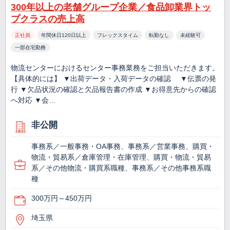
300年以上の老舗グループ企業／食品卸業界トッ
プクラスの売上高
正社員
年間休日120日以上
フレックスタイム
転勤なし
未経験可
一部在宅勤務
物流センターにおけるセンター事務業務をご担当いただきます。
【具体的には】 ▼出荷データ・入荷データの確認 ▼伝票の発
行 ▼欠品状況の確認と欠品報告書の作成 ▼お得意先からの確認
へ対応 ▼会…
非公開
事務系／一般事務・OA事務、事務系／営業事務、購買・
物流・貿易系／倉庫管理・在庫管理、購買・物流・貿易
系／その他物流・購買系職種、事務系／その他事務系職
種
300万円～450万円
埼玉県