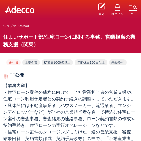
登録
ログイン
メニュー
ジョブNo.869640
住まいサポート部/住宅ローンに関する事務、営業担当の業
務支援（関東）
正社員
上場企業
従業員1000名以上
年間休日120日以上
未経験可
非公開
【業務内容】
・住宅ローン案件の成約に向けて、当社営業担当者の営業支援や、
住宅ローン利用予定者との契約手続きの調整をしていただきます。
・具体的には不動産事業者（ハウスメーカー、流通業者、マンショ
ンデベロッパーなど）が当社の営業担当者を通じて持込む住宅ロー
ン案件の審査事務、審査結果の連絡事務、ローン契約書類の作成や
契約手続き、住宅ローンの実行オペレーションなどです。
・住宅ローン案件のクロージングに向けた一連の営業支援（審査、
結果回答、契約書類作成、契約手続き等）の中で、「不動産業者」