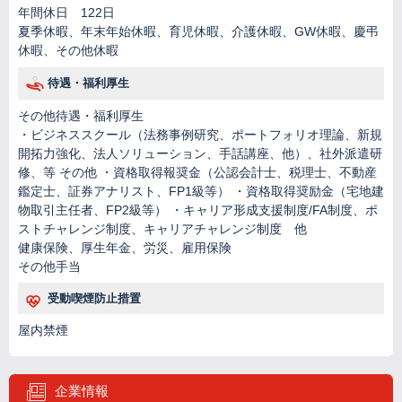
年間休日 122日
夏季休暇、年末年始休暇、育児休暇、介護休暇、GW休暇、慶弔
休暇、その他休暇
待遇・福利厚生
その他待遇・福利厚生
・ビジネススクール（法務事例研究、ポートフォリオ理論、新規
開拓力強化、法人ソリューション、手話講座、他）、社外派遣研
修、等 その他 ・資格取得報奨金（公認会計士、税理士、不動産
鑑定士、証券アナリスト、FP1級等） ・資格取得奨励金（宅地建
物取引主任者、FP2級等） ・キャリア形成支援制度/FA制度、ポ
ストチャレンジ制度、キャリアチャレンジ制度 他
健康保険、厚生年金、労災、雇用保険
その他手当
受動喫煙防止措置
屋内禁煙
企業情報