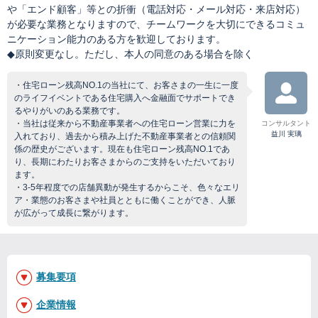
や「エンド顧客」等との折衝（電話対応・メール対応・来店対応）
が必要な業務となりますので、チームワークを大切にできるコミュ
ニケーション能力のある方を歓迎しております。
◆原則変更なし。ただし、本人の同意のある場合を除く
・住宅ローン残高NO.1の当社にて、お客さまの一生に一度
のライフイベントである住宅購入へ金融面でサポートでき
るやりがいのある業務です。
・当社は従来から不動産事業者への住宅ローン営業に力を
コンサルタント
益川 実璃
入れており、過去から積み上げた不動産事業者との信頼関
係の歴史がございます。現在も住宅ローン残高NO.1であ
り、長期にわたりお客さまからのご支持をいただいており
ます。
・3-5年程度での店舗異動が発生するからこそ、色々なエリ
ア・業態のお客さまや社員とともに働くことができ、人脈
が広がって成長に繋がります。
募集要項
企業情報