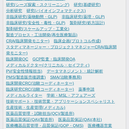
研究(シーズ探索・スクリーニング)
研究(基礎研究)
分析研究
研究(バイオインフォマティクス)
非臨床研究(薬物動態・GLP)
非臨床研究(薬理・GLP)
非臨床研究(安全性・毒性・GLP)
製剤研究(処方設計)
製剤研究(スケールアップ・工業化)
製造プロセス・工法開発(再生医療製品)
CRA(臨床開発モニター)
臨床企画(プロトコル作成)
スタディマネージャー・プロジェクトマネジャーCRA(臨床開
発モニター)
臨床開発QC
GCP監査・臨床開発QA
メディカルドクター(クリニカル・セイフティ)
PV(安全性情報担当)
データマネジメント・統計解析
PMS(製造販売後調査)
SMA(治験事務局)
臨床開発CRC(治験コーディネーター)
臨床研究CRC(治験コーディネーター)
薬事申請
メディカルライター
学術・MSL・アフェアーズ
技術サポート・技術営業・アプリケーションスペシャリスト
生産技術・生産管理(メディカル)
医薬品質管理・試験担当(QC)(製造所)
医薬品質保証(QA)(製造所)
医薬品質保証(QA)(本社)
医療機器品質管理・品質保証(GQP・QMS)
医療機器営業