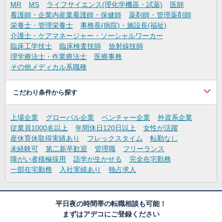
MR
MS
ライフサイエンス(理化学機器・試薬)
医師
看護師・企業内産業看護師・保健師
薬剤師・管理薬剤師
栄養士・管理栄養士
事務長(病院)・施設長(福祉)
介護士・ケアマネージャー・ソーシャルワーカー
臨床工学技士
臨床検査技師
放射線技師
理学療法士・作業療法士
医療事務
その他メディカル系職種
こだわり条件から探す
上場企業
グローバル企業
ベンチャー企業
外資系企業
従業員1000名以上
年間休日120日以上
女性が活躍
産休育休取得実績あり
フレックスタイム
転勤なし
未経験可
第二新卒歓迎
管理職
フリーランス
障がい者積極採用
語学が生かせる
完全在宅勤務
一部在宅勤務
入社実績あり
独占求人
平日夜の時間帯の転職相談も可能！
まずはアデコにご登録ください