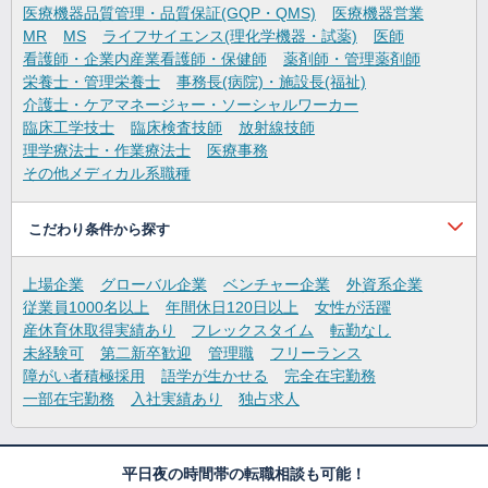
医療機器品質管理・品質保証(GQP・QMS)
医療機器営業
MR
MS
ライフサイエンス(理化学機器・試薬)
医師
看護師・企業内産業看護師・保健師
薬剤師・管理薬剤師
栄養士・管理栄養士
事務長(病院)・施設長(福祉)
介護士・ケアマネージャー・ソーシャルワーカー
臨床工学技士
臨床検査技師
放射線技師
理学療法士・作業療法士
医療事務
その他メディカル系職種
こだわり条件から探す
上場企業
グローバル企業
ベンチャー企業
外資系企業
従業員1000名以上
年間休日120日以上
女性が活躍
産休育休取得実績あり
フレックスタイム
転勤なし
未経験可
第二新卒歓迎
管理職
フリーランス
障がい者積極採用
語学が生かせる
完全在宅勤務
一部在宅勤務
入社実績あり
独占求人
平日夜の時間帯の転職相談も可能！