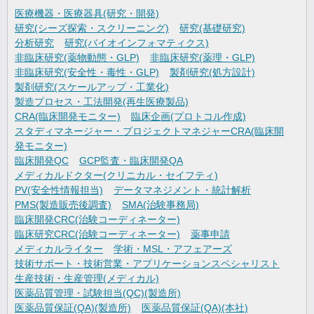
医療機器・医療器具(研究・開発)
研究(シーズ探索・スクリーニング)
研究(基礎研究)
分析研究
研究(バイオインフォマティクス)
非臨床研究(薬物動態・GLP)
非臨床研究(薬理・GLP)
非臨床研究(安全性・毒性・GLP)
製剤研究(処方設計)
製剤研究(スケールアップ・工業化)
製造プロセス・工法開発(再生医療製品)
CRA(臨床開発モニター)
臨床企画(プロトコル作成)
スタディマネージャー・プロジェクトマネジャーCRA(臨床開
発モニター)
臨床開発QC
GCP監査・臨床開発QA
メディカルドクター(クリニカル・セイフティ)
PV(安全性情報担当)
データマネジメント・統計解析
PMS(製造販売後調査)
SMA(治験事務局)
臨床開発CRC(治験コーディネーター)
臨床研究CRC(治験コーディネーター)
薬事申請
メディカルライター
学術・MSL・アフェアーズ
技術サポート・技術営業・アプリケーションスペシャリスト
生産技術・生産管理(メディカル)
医薬品質管理・試験担当(QC)(製造所)
医薬品質保証(QA)(製造所)
医薬品質保証(QA)(本社)