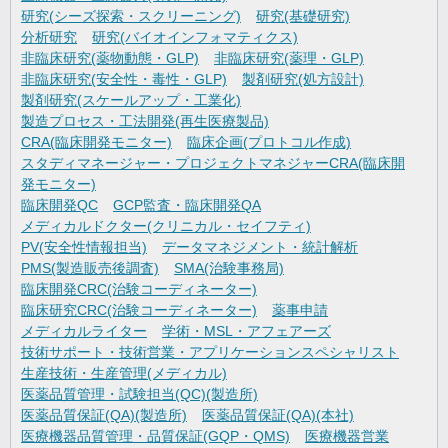
研究(シーズ探索・スクリーニング)
研究(基礎研究)
分析研究
研究(バイオインフォマティクス)
非臨床研究(薬物動態・GLP)
非臨床研究(薬理・GLP)
非臨床研究(安全性・毒性・GLP)
製剤研究(処方設計)
製剤研究(スケールアップ・工業化)
製造プロセス・工法開発(再生医療製品)
CRA(臨床開発モニター)
臨床企画(プロトコル作成)
スタディマネージャー・プロジェクトマネジャーCRA(臨床開
発モニター)
臨床開発QC
GCP監査・臨床開発QA
メディカルドクター(クリニカル・セイフティ)
PV(安全性情報担当)
データマネジメント・統計解析
PMS(製造販売後調査)
SMA(治験事務局)
臨床開発CRC(治験コーディネーター)
臨床研究CRC(治験コーディネーター)
薬事申請
メディカルライター
学術・MSL・アフェアーズ
技術サポート・技術営業・アプリケーションスペシャリスト
生産技術・生産管理(メディカル)
医薬品質管理・試験担当(QC)(製造所)
医薬品質保証(QA)(製造所)
医薬品質保証(QA)(本社)
医療機器品質管理・品質保証(GQP・QMS)
医療機器営業