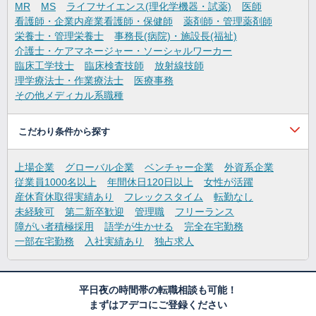
MR
MS
ライフサイエンス(理化学機器・試薬)
医師
看護師・企業内産業看護師・保健師
薬剤師・管理薬剤師
栄養士・管理栄養士
事務長(病院)・施設長(福祉)
介護士・ケアマネージャー・ソーシャルワーカー
臨床工学技士
臨床検査技師
放射線技師
理学療法士・作業療法士
医療事務
その他メディカル系職種
こだわり条件から探す
上場企業
グローバル企業
ベンチャー企業
外資系企業
従業員1000名以上
年間休日120日以上
女性が活躍
産休育休取得実績あり
フレックスタイム
転勤なし
未経験可
第二新卒歓迎
管理職
フリーランス
障がい者積極採用
語学が生かせる
完全在宅勤務
一部在宅勤務
入社実績あり
独占求人
平日夜の時間帯の転職相談も可能！
まずはアデコにご登録ください