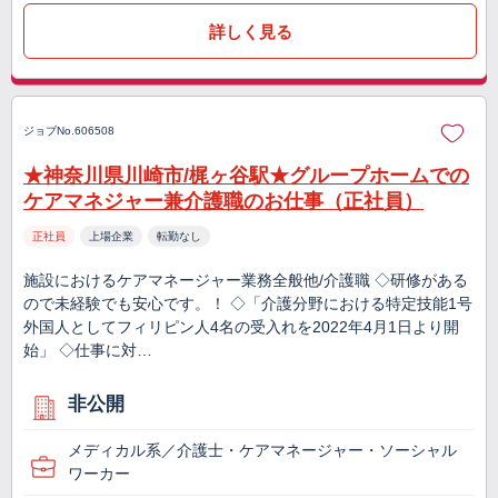
詳しく見る
ジョブNo.606508
★神奈川県川崎市/梶ヶ谷駅★グループホームでの
ケアマネジャー兼介護職のお仕事（正社員）
正社員
上場企業
転勤なし
施設におけるケアマネージャー業務全般他/介護職 ◇研修がある
ので未経験でも安心です。！ ◇「介護分野における特定技能1号
外国人としてフィリピン人4名の受入れを2022年4月1日より開
始」 ◇仕事に対…
非公開
メディカル系／介護士・ケアマネージャー・ソーシャル
ワーカー