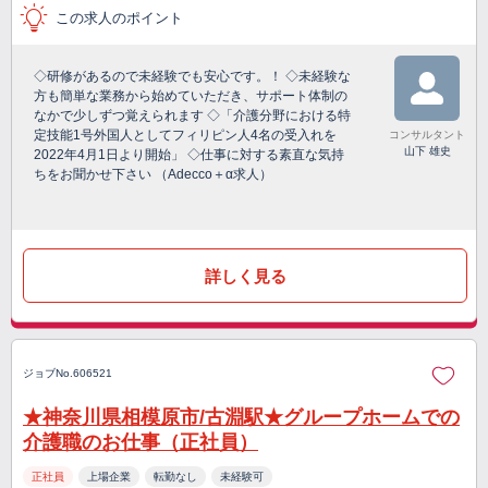
この求人のポイント
◇研修があるので未経験でも安心です。！ ◇未経験な
方も簡単な業務から始めていただき、サポート体制の
なかで少しずつ覚えられます ◇「介護分野における特
定技能1号外国人としてフィリピン人4名の受入れを
コンサルタント
山下 雄史
2022年4月1日より開始」 ◇仕事に対する素直な気持
ちをお聞かせ下さい （Adecco＋α求人）
詳しく見る
ジョブNo.606521
★神奈川県相模原市/古淵駅★グループホームでの
介護職のお仕事（正社員）
正社員
上場企業
転勤なし
未経験可