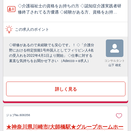
◇介護福祉士の資格をお持ちの方 ◇認知症介護実践者研
修終了されてる方優遇 ◇経験がある方、資格をお持…
この求人のポイント
◇研修があるので未経験でも安心です。！ ◇「介護分
野における特定技能1号外国人としてフィリピン人4名
の受入れを2022年4月1日より開始」 ◇仕事に対する
素直な気持ちをお聞かせ下さい （Adecco＋α求人）
コンサルタント
山下 雄史
詳しく見る
ジョブNo.606356
★神奈川県川崎市/大師橋駅★グループホームホー