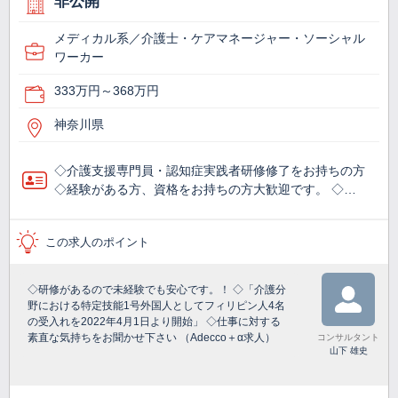
非公開
メディカル系／介護士・ケアマネージャー・ソーシャル
ワーカー
333万円～368万円
神奈川県
◇介護支援専門員・認知症実践者研修修了をお持ちの方
◇経験がある方、資格をお持ちの方大歓迎です。 ◇…
この求人のポイント
◇研修があるので未経験でも安心です。！ ◇「介護分
野における特定技能1号外国人としてフィリピン人4名
の受入れを2022年4月1日より開始」 ◇仕事に対する
素直な気持ちをお聞かせ下さい （Adecco＋α求人）
コンサルタント
山下 雄史