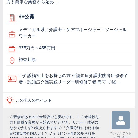
方も簡単な業務から始め…
非公開
メディカル系／介護士・ケアマネージャー・ソーシャル
ワーカー
375万円～455万円
神奈川県
◇介護福祉士をお持ちの方 ※認知症介護実践者研修修了
者・認知症介護実践リーダー研修修了者 尚可 ◇経…
この求人のポイント
◇研修があるので未経験でも安心です。！ ◇未経験な
方も簡単な業務から始めていただき、サポート体制の
なかで少しずつ覚えられます ◇「介護分野における特
定技能1号外国人としてフィリピン人4名の受入れを
コンサルタント
山下 雄史