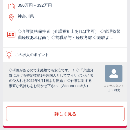
350万円～392万円
神奈川県
◇介護資格保持者（介護福祉士あれば尚可） ◇管理監督
職経験あれば尚可 ◇前職給与・経験考慮 ◇経験よ…
この求人のポイント
◇研修があるので未経験でも安心です。！ ◇「介護分
野における特定技能1号外国人としてフィリピン人4名
の受入れを2022年4月1日より開始」 ◇仕事に対する
素直な気持ちをお聞かせ下さい （Adecco＋α求人）
コンサルタント
山下 雄史
詳しく見る