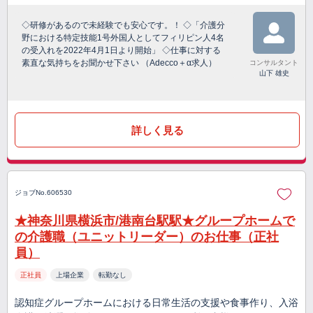
◇研修があるので未経験でも安心です。！ ◇「介護分
野における特定技能1号外国人としてフィリピン人4名
の受入れを2022年4月1日より開始」 ◇仕事に対する
素直な気持ちをお聞かせ下さい （Adecco＋α求人）
コンサルタント
山下 雄史
詳しく見る
ジョブNo.606530
★神奈川県横浜市/港南台駅駅★グループホームで
の介護職（ユニットリーダー）のお仕事（正社
員）
正社員
上場企業
転勤なし
認知症グループホームにおける日常生活の支援や食事作り、入浴