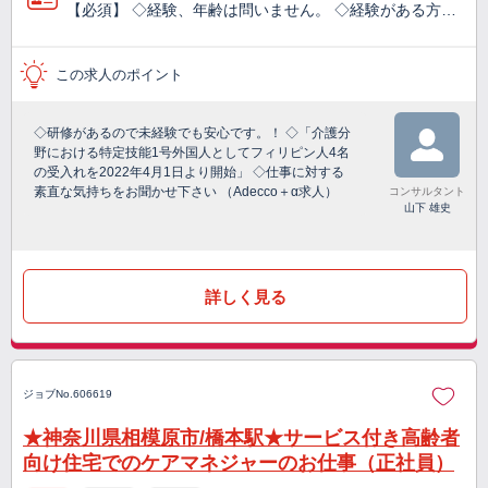
【必須】 ◇経験、年齢は問いません。 ◇経験がある方…
この求人のポイント
◇研修があるので未経験でも安心です。！ ◇「介護分
野における特定技能1号外国人としてフィリピン人4名
の受入れを2022年4月1日より開始」 ◇仕事に対する
素直な気持ちをお聞かせ下さい （Adecco＋α求人）
コンサルタント
山下 雄史
詳しく見る
ジョブNo.606619
★神奈川県相模原市/橋本駅★サービス付き高齢者
向け住宅でのケアマネジャーのお仕事（正社員）