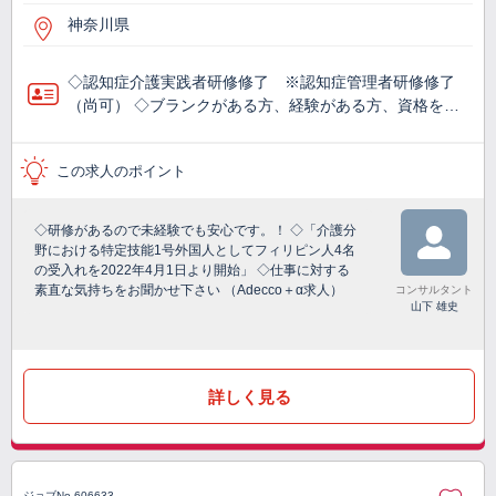
神奈川県
◇認知症介護実践者研修修了 ※認知症管理者研修修了
（尚可） ◇ブランクがある方、経験がある方、資格を…
この求人のポイント
◇研修があるので未経験でも安心です。！ ◇「介護分
野における特定技能1号外国人としてフィリピン人4名
の受入れを2022年4月1日より開始」 ◇仕事に対する
素直な気持ちをお聞かせ下さい （Adecco＋α求人）
コンサルタント
山下 雄史
詳しく見る
ジョブNo.606633