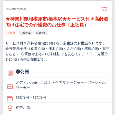
ジョブNo.606525
★神奈川県相模原市/橋本駅★サービス付き高齢者
向け住宅での介護職のお仕事（正社員）
正社員
上場企業
転勤なし
サービス付き高齢者住宅における日常生活のお世話をします。
介護業務全般（食事介助・排泄介助・入浴介助・移動介助・見守
りなど） ◇研修があるので未経験でも安心です。！ ◇「介護分
野における特定技能1号…
非公開
メディカル系／介護士・ケアマネージャー・ソーシャル
ワーカー
333万円～372万円
神奈川県