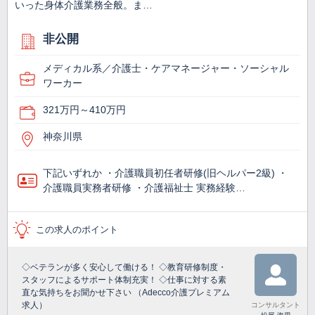
いった身体介護業務全般。ま…
非公開
メディカル系／介護士・ケアマネージャー・ソーシャル
ワーカー
321万円～410万円
神奈川県
下記いずれか ・介護職員初任者研修(旧ヘルパー2級) ・
介護職員実務者研修 ・介護福祉士 実務経験…
この求人のポイント
◇ベテランが多く安心して働ける！ ◇教育研修制度・
スタッフによるサポート体制充実！ ◇仕事に対する素
直な気持ちをお聞かせ下さい （Adecco介護プレミアム
求人）
コンサルタント