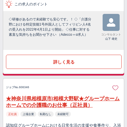
この求人のポイント
◇研修があるので未経験でも安心です。！ ◇「介護分
野における特定技能1号外国人としてフィリピン人4名
の受入れを2022年4月1日より開始」 ◇仕事に対する
素直な気持ちをお聞かせ下さい （Adecco＋α求人）
コンサルタント
山下 雄史
詳しく見る
ジョブNo.606346
★神奈川県相模原市/相模大野駅★グループホーム
ホームでの介護職のお仕事（正社員）
正社員
上場企業
転勤なし
未経験可
認知症グループホームにおける日常生活の支援や食事作り、入浴