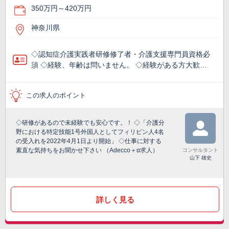
350万円～420万円
神奈川県
◇認知症介護実践者研修修了者・介護支援専門員資格必
須 ◇経験、年齢は問いません。 ◇経験がある方大歓…
この求人のポイント
◇研修があるので未経験でも安心です。！ ◇「介護分
野における特定技能1号外国人としてフィリピン人4名
の受入れを2022年4月1日より開始」 ◇仕事に対する
素直な気持ちをお聞かせ下さい （Adecco＋α求人）
コンサルタント
山下 雄史
詳しく見る