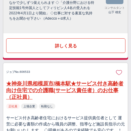
なかで少しずつ覚えられます ◇「介護分野における特
定技能1号外国人としてフィリピン人4名の受入れを
コンサルタント
山下 雄史
2022年4月1日より開始」 ◇仕事に対する素直な気持
ちをお聞かせ下さい （Adecco＋α求人）
詳しく見る
ジョブNo.606533
★神奈川県相模原市/橋本駅★サービス付き高齢者
向け住宅での介護職(サービス責任者）のお仕事
（正社員）
正社員
上場企業
転勤なし
サービス付き高齢者住宅におけるサービス提供責任者として 運
営に必要な書類の作成から職員の調整、指導など施設長指示の元
お願いいたします。 ◇研修があるので未経験でも安心です。！