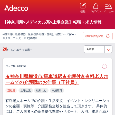
登録
ログイン
メニュー
【神奈川県×メディカル系×上場企業】転職・求人情報
神奈川県／医療機器・医療器具(研究・開発)、研究(シーズ探索・
検索条件を変更
スクリーニング)、研究(基礎研 …
20
件（1～20件を表示中）
ジョブNo.613859
★神奈川県横浜市/馬車道駅★介護付き有料老人ホ
ームでの介護職のお仕事（正社員）
正社員
上場企業
転勤なし
未経験可
有料老人ホームでの介護・生活支援、イベント・レクリエーショ
ンの企画・実施等、介護業務全般を担当して頂きます。 具体的
には、ご入居者への食事提供準備やサポート、入浴、排泄介助と