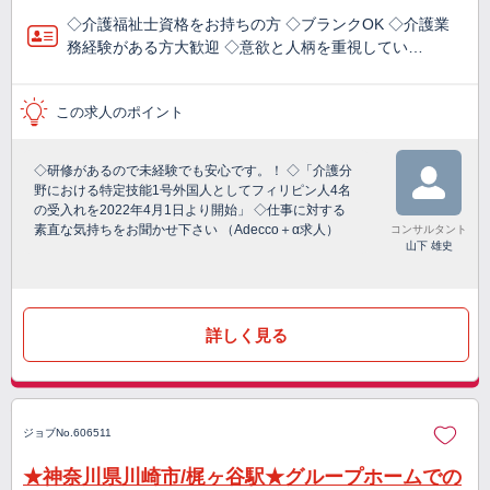
◇介護福祉士資格をお持ちの方 ◇ブランクOK ◇介護業
務経験がある方大歓迎 ◇意欲と人柄を重視してい…
この求人のポイント
◇研修があるので未経験でも安心です。！ ◇「介護分
野における特定技能1号外国人としてフィリピン人4名
の受入れを2022年4月1日より開始」 ◇仕事に対する
素直な気持ちをお聞かせ下さい （Adecco＋α求人）
コンサルタント
山下 雄史
詳しく見る
ジョブNo.606511
★神奈川県川崎市/梶ヶ谷駅★グループホームでの