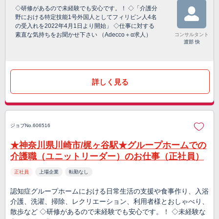
◇研修があるので未経験でも安心です。！ ◇「介護分
野における特定技能1号外国人としてフィリピン人4名
の受入れを2022年4月1日より開始」 ◇仕事に対する
素直な気持ちをお聞かせ下さい （Adecco＋α求人）
コンサルタント
渡部 快
詳しく見る
ジョブNo.606516
★神奈川県川崎市/梶ヶ谷駅★グループホームでの
介護職（ユニットリーダー）のお仕事（正社員）
正社員
上場企業
転勤なし
認知症グループホームにおける日常生活の支援や食事作り、入浴
介護、洗濯、掃除、レクリエーション、利用者様とおしゃべり、
散歩など ◇研修があるので未経験でも安心です。！ ◇未経験な