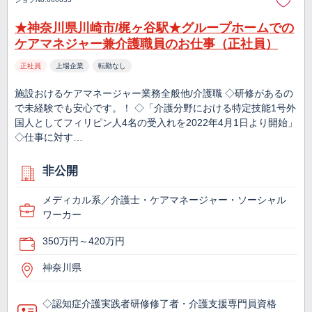
★神奈川県川崎市/梶ヶ谷駅★グループホームでの
ケアマネジャー兼介護職員のお仕事（正社員）
正社員
上場企業
転勤なし
施設おけるケアマネージャー業務全般他/介護職 ◇研修があるの
で未経験でも安心です。！ ◇「介護分野における特定技能1号外
国人としてフィリピン人4名の受入れを2022年4月1日より開始」
◇仕事に対す…
非公開
メディカル系／介護士・ケアマネージャー・ソーシャル
ワーカー
350万円～420万円
神奈川県
◇認知症介護実践者研修修了者・介護支援専門員資格