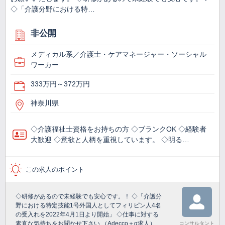
◇「介護分野における特…
非公開
メディカル系／介護士・ケアマネージャー・ソーシャル
ワーカー
333万円～372万円
神奈川県
◇介護福祉士資格をお持ちの方 ◇ブランクOK ◇経験者
大歓迎 ◇意欲と人柄を重視しています。 ◇明る…
この求人のポイント
◇研修があるので未経験でも安心です。！ ◇「介護分
野における特定技能1号外国人としてフィリピン人4名
の受入れを2022年4月1日より開始」 ◇仕事に対する
素直な気持ちをお聞かせ下さい （Adecco＋α求人）
コンサルタント