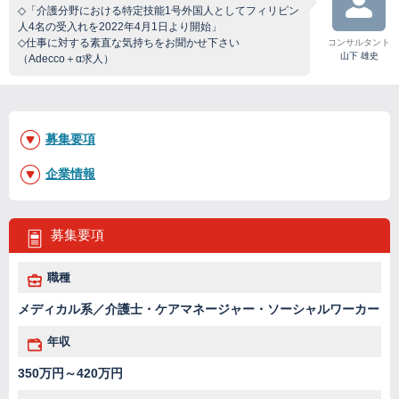
◇「介護分野における特定技能1号外国人としてフィリピン
人4名の受入れを2022年4月1日より開始」
◇仕事に対する素直な気持ちをお聞かせ下さい
コンサルタント
山下 雄史
（Adecco＋α求人）
募集要項
企業情報
募集要項
職種
メディカル系／介護士・ケアマネージャー・ソーシャルワーカー
年収
350万円～420万円