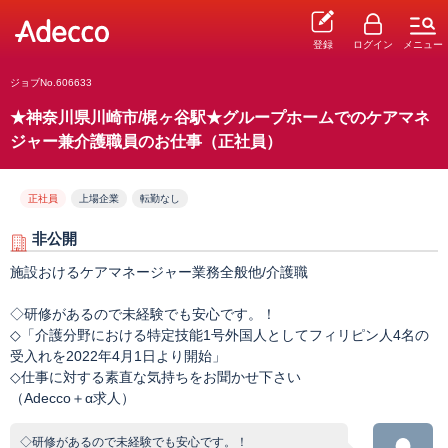
登録
ログイン
メニュー
ジョブNo.606633
★神奈川県川崎市/梶ヶ谷駅★グループホームでのケアマネ
ジャー兼介護職員のお仕事（正社員）
正社員
上場企業
転勤なし
非公開
施設おけるケアマネージャー業務全般他/介護職
◇研修があるので未経験でも安心です。！
◇「介護分野における特定技能1号外国人としてフィリピン人4名の
受入れを2022年4月1日より開始」
◇仕事に対する素直な気持ちをお聞かせ下さい
（Adecco＋α求人）
◇研修があるので未経験でも安心です。！