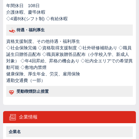
年間休日 108日
介護休暇、慶弔休暇
◇4週8休(シフト制) ◇有給休暇
待遇・福利厚生
資格支援制度、その他待遇・福利厚生
◇社会保険完備 ◇資格取得支援制度 ◇社外研修補助あり ◇職員
誕生日贈答品配布 ◇職員家族贈答品配布（小学校入学、新成人
対象） ◇年4回昇給、昇格の機会あり ◇社内全エリアでの希望異
動可能 ◇敷地内禁煙
健康保険、厚生年金、労災、雇用保険
通勤交通費（一部）
受動喫煙防止措置
企業情報
企業名