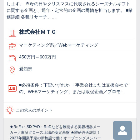
します。 ※母の日やクリスマスに代表されるシーズナルギフト
に関する企画と、通年・定常的の企画の両軸を担当します。 ■業
務詳細 各種リサーチ、…
株式会社ＭＴＧ
マーケティング系／Webマーケティング
450万円～600万円
愛知県
■必須条件：下記いずれか ・事業会社または支援会社で
の、WEBマーケティング、または販促企画／プロモ…
この求人のポイント
★ReFa・SIXPAD・ReDなどを展開する美容機器メー
カー／東証グロース上場の安定基盤 ★隈研吾氏設計！
2027年開業予定の新施設で働くオープニングメンバー