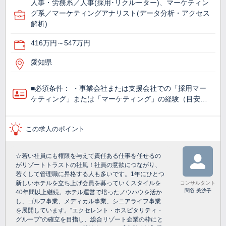
人事・労務系／人事(採用･リクルーター)、マーケティン
グ系／マーケティングアナリスト(データ分析・アクセス
解析)
416万円～547万円
愛知県
■必須条件： ・事業会社または支援会社での「採用マー
ケティング」または「マーケティング」の経験（目安…
この求人のポイント
☆若い社員にも権限を与えて責任ある仕事を任せるの
がリゾートトラストの社風！社員の意欲につながり、
若くして管理職に昇格する人も多いです。1年にひとつ
新しいホテルを立ち上げ会員を募っていくスタイルを
コンサルタント
関谷 美沙子
40年間以上継続。ホテル運営で培ったノウハウを活か
し、ゴルフ事業、メディカル事業、シニアライフ事業
を展開しています。“エクセレント・ホスピタリティ・
グループ”の確立を目指し、総合リゾート企業の枠にと