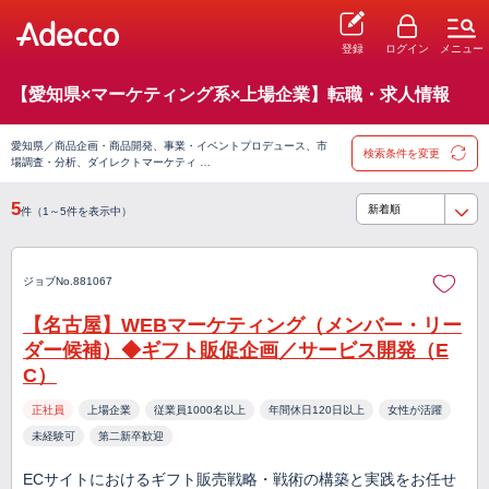
登録
ログイン
メニュー
【愛知県×マーケティング系×上場企業】転職・求人情報
愛知県／商品企画・商品開発、事業・イベントプロデュース、市
検索条件を変更
場調査・分析、ダイレクトマーケティ …
5
件（1～5件を表示中）
ジョブNo.881067
【名古屋】WEBマーケティング（メンバー・リー
ダー候補）◆ギフト販促企画／サービス開発（E
C）
正社員
上場企業
従業員1000名以上
年間休日120日以上
女性が活躍
未経験可
第二新卒歓迎
ECサイトにおけるギフト販売戦略・戦術の構築と実践をお任せ