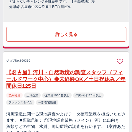
どまらないチャレンジを継続中です。 【実勤務地】愛
知県/名古屋市中区栄/2-6-1 RT白川ビル
詳しく見る
ジョブNo.860316
【名古屋】河川・自然環境の調査スタッフ（フィ
ールドワーク中心）◆未経験OK／土日祝休み／年
間休日125日
契約社員
上場企業
従業員1000名以上
年間休日120日以上
フレックスタイム
一部在宅勤務
河川環境に関する現地調査およびデータ整理業務を担当いただき
ます。 ■業務詳細： ①現地調査業務（メイン） 河川に出向き、
魚類などの生物、水質、周辺環境の調査を行います。 1案件あた