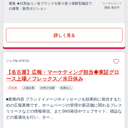
募集 ★社割あり／全ブランドを取り扱う体験型施設で
コンサルタント
関谷 美沙子
の接客・販売ポジション
詳しく見る
ジョブNo.878731
【名古屋】広報・マーケティング担当◆東証グロ
ース上場／フレックス／水日休み
正社員
上場企業
女性が活躍
転勤なし
■業務内容 ブランドイメージやメッセージを効果的に発信するた
めの広報業務です。ホームページの管理や新店舗に関わるプレス
リリースなどの情報発信。またSNS発信やウェブサイト、雑誌な
どの最適化を行い、ター…