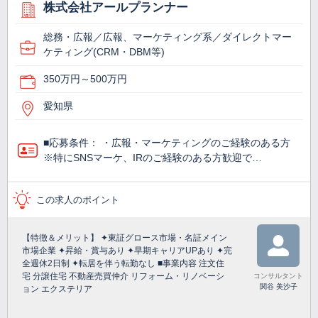
株式会社アールプランナー
総務・広報／広報、マーケティング系／ダイレクトマー
ケティング(CRM・DBM等)
350万円～500万円
愛知県
■応募条件： ・広報・マーケティングのご経験のある方
※特にSNSマーケ、IRのご経験のある方歓迎で…
この求人のポイント
【特徴＆メリット】 ✦東証グロース市場・名証メイン
市場企業 ✦昇給・賞与あり ✦早期キャリアUPあり ✦完
全週休2日制 ✦転居を伴う転勤なし ■事業内容 注文住
宅 分譲住宅 不動産売買仲介 リフォーム・リノベーシ
コンサルタント
関谷 美沙子
ョン エクステリア