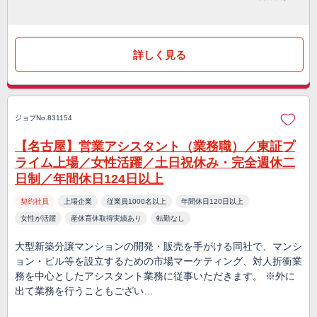
詳しく見る
ジョブNo.831154
【名古屋】営業アシスタント（業務職）／東証プ
ライム上場／女性活躍／土日祝休み・完全週休二
日制／年間休日124日以上
契約社員
上場企業
従業員1000名以上
年間休日120日以上
女性が活躍
産休育休取得実績あり
転勤なし
大型新築分譲マンションの開発・販売を手がける同社で、マンシ
ョン・ビル等を設立するための市場マーケティング、対人折衝業
務を中心としたアシスタント業務に従事いただきます。 ※外に
出て業務を行うこともござい…