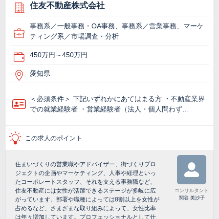
住友不動産株式会社
事務系／一般事務・OA事務、事務系／営業事務、マーケ
ティング系／市場調査・分析
450万円～450万円
愛知県
＜必須条件＞ 下記いずれかにあてはまる方 ・不動産業界
での就業経験者 ・営業経験者（法人・個人問わず…
この求人のポイント
住まいづくりの営業職やアドバイザー、街づくりプロ
ジェクトの企画やマーケティング、人事や経理といっ
たコーポレートスタッフ、それを支える事務職など、
住友不動産には女性が活躍できるステージが多岐に広
コンサルタント
関谷 美沙子
がっています。部署や職種によっては8割以上を女性が
占めるなど、さまざまな取り組みによって、女性比率
は年々増加しています。プロフェッショナルとして仕