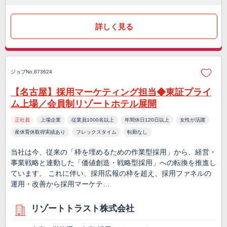
詳しく見る
ジョブNo.873624
【名古屋】採用マーケティング担当◆東証プライ
ム上場／会員制リゾートホテル展開
正社員
上場企業
従業員1000名以上
年間休日120日以上
女性が活躍
産休育休取得実績あり
フレックスタイム
転勤なし
当社は今、従来の「枠を埋めるための作業型採用」から、経営・
事業戦略と連動した「価値創造・戦略型採用」への転換を推進し
ています。 これに伴い、採用広報の枠を超え、採用ファネルの
運用・改善から採用マーケテ…
リゾートトラスト株式会社