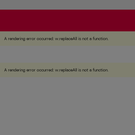
A rendering error occurred:
w.replaceAll is not a function
A rendering error occurred:
w.replaceAll is not a function
.
A rendering error occurred:
w.replaceAll is not a function
.