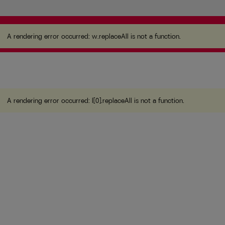
A rendering error occurred:
w.replaceAll is not a
function
.
A rendering error occurred:
w.replaceAll is not a function
.
A rendering error occurred:
l[0].replaceAll is not a function
.