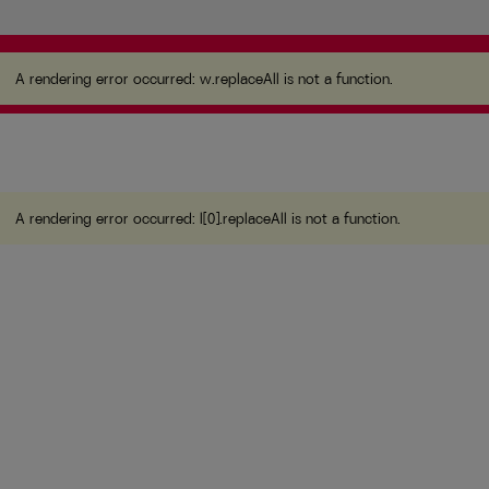
A rendering error occurred:
w.replaceAll is not a
function
.
A rendering error occurred:
w.replaceAll is not a function
.
A rendering error occurred:
l[0].replaceAll is not a function
.