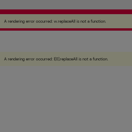
A rendering error occurred:
w.replaceAll is not a
function
.
A rendering error occurred:
w.replaceAll is not a function
.
A rendering error occurred:
l[0].replaceAll is not a function
.