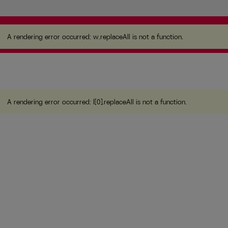
A rendering error occurred:
w.replaceAll is not a
function
.
A rendering error occurred:
w.replaceAll is not a function
.
A rendering error occurred:
l[0].replaceAll is not a function
.